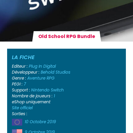
Old School RPG Bundle
LA FICHE
Editeur :
Plug In Digital
Développeur :
Behold Studios
Genre :
Aventure
RPG
PEGI :
7
Support :
Nintendo Switch
Nombre de joueurs :
1
eShop uniquement
Site officiel
Sorties :
10 Octobre 2019
9 Octobre 2019