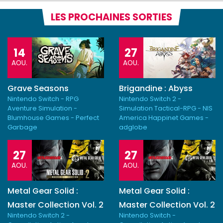
LES PROCHAINES SORTIES
14
27
AOU.
AOU.
Grave Seasons
Brigandine : Abyss
Nintendo Switch - RPG
Nintendo Switch 2 -
Aventure Simulation -
Simulation Tactical-RPG - NIS
Blumhouse Games - Perfect
America Happinet Games -
Garbage
adglobe
27
27
AOU.
AOU.
Metal Gear Solid :
Metal Gear Solid :
Master Collection Vol. 2
Master Collection Vol. 2
Nintendo Switch 2 -
Nintendo Switch -