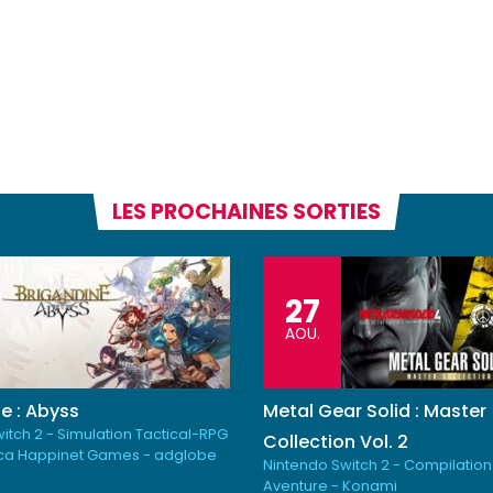
LES PROCHAINES SORTIES
27
AOU.
e : Abyss
Metal Gear Solid : Master
itch 2 - Simulation Tactical-RPG
Collection Vol. 2
ica Happinet Games - adglobe
Nintendo Switch 2 - Compilation
Aventure - Konami