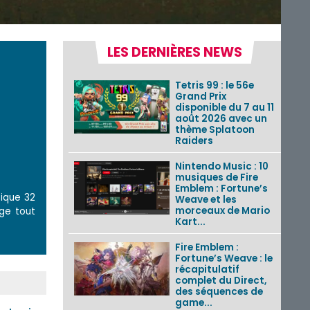
LES DERNIÈRES NEWS
Tetris 99 : le 56e
Grand Prix
disponible du 7 au 11
août 2026 avec un
thème Splatoon
Raiders
Nintendo Music : 10
musiques de Fire
Emblem : Fortune’s
tique 32
Weave et les
morceaux de Mario
age tout
Kart...
Fire Emblem :
Fortune’s Weave : le
récapitulatif
complet du Direct,
des séquences de
game...