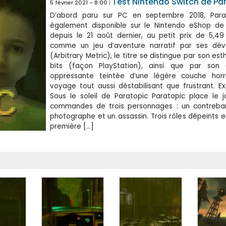
Test Nintendo Switch de Pa
5 février 2021 - 8:00
D’abord paru sur PC en septembre 2018, Para
également disponible sur le Nintendo eShop de 
depuis le 21 août dernier, au petit prix de 5,49
comme un jeu d’aventure narratif par ses dév
(Arbitrary Metric), le titre se distingue par son es
bits (façon PlayStation), ainsi que par son
oppressante teintée d’une légère couche horri
voyage tout aussi déstabilisant que frustrant. Exp
Sous le soleil de Paratopic Paratopic place le 
commandes de trois personnages : un contreban
photographe et un assassin. Trois rôles dépeints e
première […]