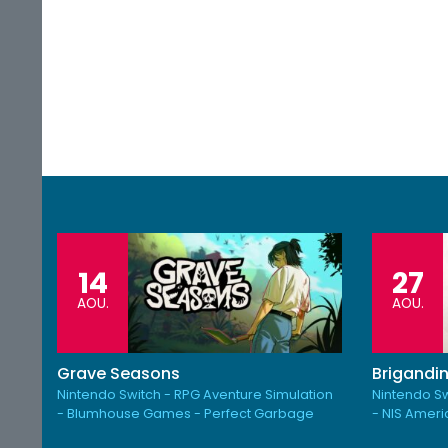
14
27
AOU.
AOU.
Grave Seasons
Brigandin
Nintendo Switch - RPG Aventure Simulation
Nintendo Sw
- Blumhouse Games - Perfect Garbage
- NIS Amer