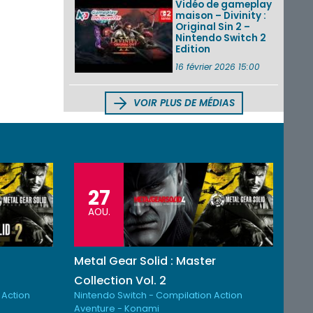
Vidéo de gameplay
maison – Divinity :
Original Sin 2 –
Nintendo Switch 2
Edition
16 février 2026 15:00
VOIR PLUS DE MÉDIAS
27
AOU.
Metal Gear Solid : Master
Collection Vol. 2
 Action
Nintendo Switch - Compilation Action
Aventure - Konami