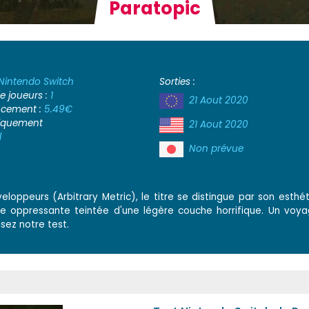
Paratopic
Nintendo Switch
Sorties :
 joueurs :
1
21 Aout 2020
ancement :
5.49€
iquement
21 Aout 2020
l
Non prévue
loppeurs (Arbitrary Metric), le titre se distingue par son esthé
ce oppressante teintée d'une légère couche horrifique. Un voy
isez notre test.