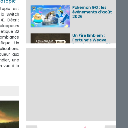
ratopic
Pokémon GO : les
topic est
événements d’août
la Switch
2026
 €. Décrit
eloppeurs
thétique 32
Un Fire Emblem :
 ambiance
Fortune’s Weave
fique. Un
Direct d’environ 20
lications.
minutes diffusé le 4
août 2026...
joueur aux
dier, une
Les sorties eShop de
n vue à la
la semaine 31 de
2026 (Xenoblade
Chronicles 2 –
Nintendo Switch 2
Edit...
Une édition
physique japonaise
de Stray Children
sur Nintendo Switch
disponible le 10
décembre ...