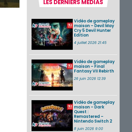
LES DERNIERS MÉDIAS
Nintendo Music :
des musiques de
cinq jeux Virtual Boy
et de nouveaux
Vidéo de gameplay
morceaux du mode
maison – Devil May
Balade de ...
Cry 5 Devil Hunter
Edition
Les éditions
physiques de Tomb
4 juillet 2026 21:45
Raider : Definitive
Edition sur Nintendo
Switch 2 en version
amé...
Vidéo de gameplay
maison – Final
Fantasy VII Rebirth
Splatoon 3 : le
festival Summer
26 juin 2026 12:39
Nights de retour du
22 août à 2h au 24
août à 1h59
Vidéo de gameplay
VOIR PLUS DE NEWS
maison – Dark
Quest :
Remastered –
Nintendo Switch 2
8 juin 2026 9:00