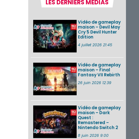
LES DERNIERS MÉDIAS
Nintendo Music :
des musiques de
cinq jeux Virtual Boy
et de nouveaux
Vidéo de gameplay
morceaux du mode
maison – Devil May
Balade de ...
Cry 5 Devil Hunter
Edition
Les éditions
physiques de Tomb
4 juillet 2026 21:45
Raider : Definitive
Edition sur Nintendo
Switch 2 en version
amé...
Vidéo de gameplay
maison – Final
Fantasy VII Rebirth
Splatoon 3 : le
festival Summer
26 juin 2026 12:39
Nights de retour du
22 août à 2h au 24
août à 1h59
Vidéo de gameplay
VOIR PLUS DE NEWS
maison – Dark
Quest :
Remastered –
Nintendo Switch 2
8 juin 2026 9:00