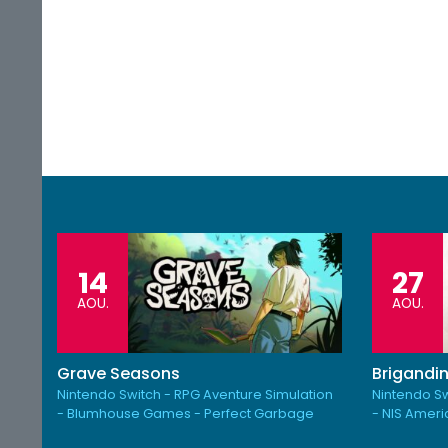
14
27
AOU.
AOU.
Grave Seasons
Brigandin
Nintendo Switch - RPG Aventure Simulation
Nintendo Sw
- Blumhouse Games - Perfect Garbage
- NIS Amer