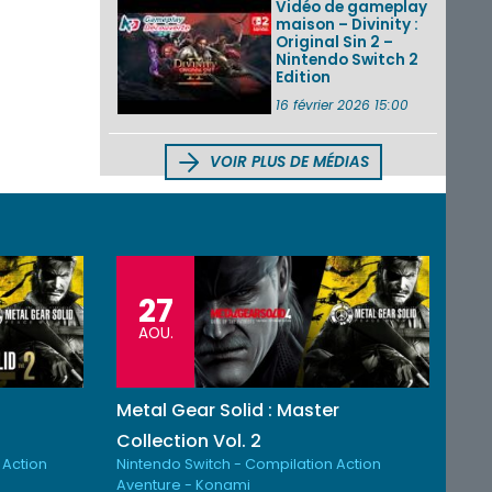
Vidéo de gameplay
maison – Divinity :
Original Sin 2 –
Nintendo Switch 2
Edition
16 février 2026 15:00
VOIR PLUS DE MÉDIAS
27
AOU.
Metal Gear Solid : Master
Collection Vol. 2
 Action
Nintendo Switch - Compilation Action
Aventure - Konami