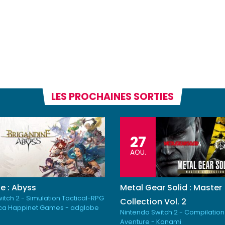
LES PROCHAINES SORTIES
27
AOU.
e : Abyss
Metal Gear Solid : Master
itch 2 - Simulation Tactical-RPG
Collection Vol. 2
ica Happinet Games - adglobe
Nintendo Switch 2 - Compilation
Aventure - Konami