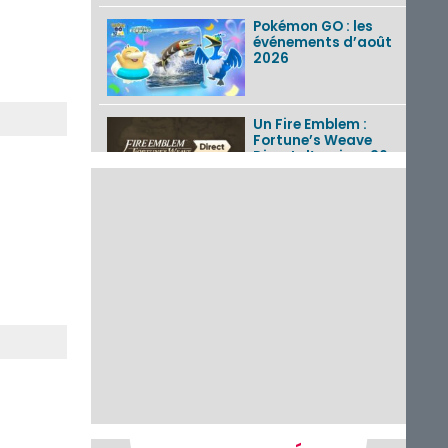
Pokémon GO : les
événements d’août
2026
Un Fire Emblem :
Fortune’s Weave
Direct d’environ 20
minutes diffusé le 4
août 2026...
Les sorties eShop de
la semaine 31 de
2026 (Xenoblade
Chronicles 2 –
Nintendo Switch 2
Edit...
Une édition
physique japonaise
de Stray Children
sur Nintendo Switch
disponible le 10
décembre ...