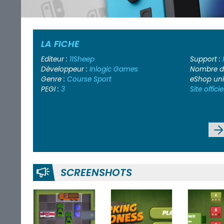
LA FICHE
Editeur :
11Sheep
Support :
Développeur :
Inlogic Games
Nombre de
Genre :
Course
Sport
eShop un
PEGI :
3
Site officie
SCREENSHOTS