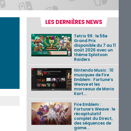
LES DERNIÈRES NEWS
Tetris 99 : le 56e
Grand Prix
disponible du 7 au 11
août 2026 avec un
thème Splatoon
Raiders
Nintendo Music : 10
musiques de Fire
Emblem : Fortune’s
Weave et les
morceaux de Mario
Kart...
Fire Emblem :
Fortune’s Weave : le
récapitulatif
complet du Direct,
des séquences de
game...