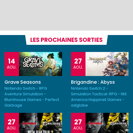
LES PROCHAINES SORTIES
14
27
AOU.
AOU.
Grave Seasons
Brigandine : Abyss
Nintendo Switch - RPG
Nintendo Switch 2 -
Aventure Simulation -
Simulation Tactical-RPG - NIS
Blumhouse Games - Perfect
America Happinet Games -
Garbage
adglobe
27
27
AOU.
AOU.