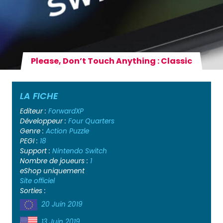
Please, Don’t Touch Anything : Classic
LA FICHE
Editeur :
ForwardXP
Développeur :
Four Quarters
Genre :
Action
Puzzle
PEGI :
18
Support :
Nintendo Switch
Nombre de joueurs :
1
eShop uniquement
Site officiel
Sorties :
20 Juin 2019
13 Juin 2019