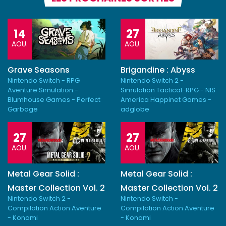
14
27
AOU.
AOU.
Grave Seasons
Brigandine : Abyss
Nintendo Switch - RPG
Nintendo Switch 2 -
Aventure Simulation -
Simulation Tactical-RPG - NIS
Blumhouse Games - Perfect
America Happinet Games -
Garbage
adglobe
27
27
AOU.
AOU.
Metal Gear Solid :
Metal Gear Solid :
Master Collection Vol. 2
Master Collection Vol. 2
Nintendo Switch 2 -
Nintendo Switch -
Compilation Action Aventure
Compilation Action Aventure
- Konami
- Konami