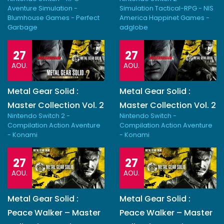
Aventure Simulation -
Simulation Tactical-RPG - NIS
Blumhouse Games - Perfect
America Happinet Games -
Garbage
adglobe
27
27
AOU.
AOU.
Metal Gear Solid :
Metal Gear Solid :
Master Collection Vol. 2
Master Collection Vol. 2
Nintendo Switch 2 -
Nintendo Switch -
Compilation Action Aventure
Compilation Action Aventure
- Konami
- Konami
27
27
AOU.
AOU.
Metal Gear Solid :
Metal Gear Solid :
Peace Walker – Master
Peace Walker – Master