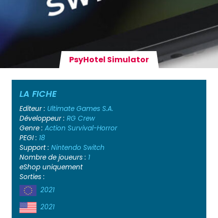
PsyHotel Simulator
LA FICHE
Editeur :
Ultimate Games S.A.
Développeur :
RG Crew
Genre :
Action
Survival-Horror
PEGI :
18
Support :
Nintendo Switch
Nombre de joueurs :
1
eShop uniquement
Sorties :
2021
2021