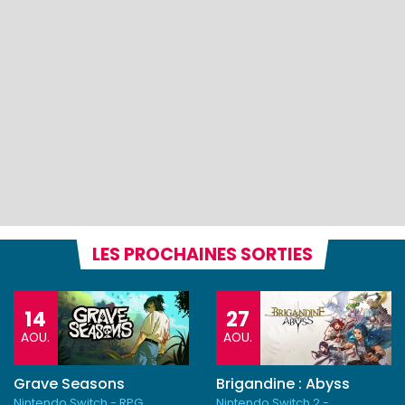
LES PROCHAINES SORTIES
14
27
AOU.
AOU.
Grave Seasons
Brigandine : Abyss
Nintendo Switch - RPG
Nintendo Switch 2 -