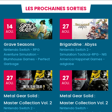
LES PROCHAINES SORTIES
14
27
AOU.
AOU.
Grave Seasons
Brigandine : Abyss
Nintendo Switch - RPG
Nintendo Switch 2 -
Aventure Simulation -
Simulation Tactical-RPG - NIS
Blumhouse Games - Perfect
America Happinet Games -
Garbage
adglobe
27
27
AOU.
AOU.
Metal Gear Solid :
Metal Gear Solid :
Master Collection Vol. 2
Master Collection Vol. 2
Nintendo Switch 2 -
Nintendo Switch -