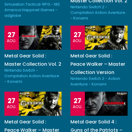
Master Collection Vol. 2
Simulation Tactical-RPG - NIS
Nintendo Switch 2 -
America Happinet Games -
Compilation Action Aventure
adglobe
- Konami
27
27
AOU.
AOU.
Metal Gear Solid :
Metal Gear Solid :
Master Collection Vol. 2
Peace Walker – Master
Nintendo Switch -
Collection Version
Compilation Action Aventure
Nintendo Switch 2 - Action
- Konami
Aventure - Konami
27
27
AOU.
AOU.
Metal Gear Solid :
Metal Gear Solid 4 :
Peace Walker – Master
Guns of the Patriots –