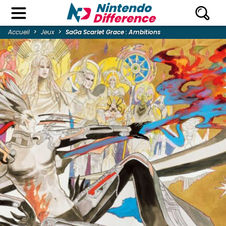
Accueil
Jeux
SaGa Scarlet Grace : Ambitions