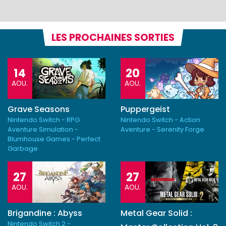
LES PROCHAINES SORTIES
14
20
AOU.
AOU.
Grave Seasons
Puppergeist
Nintendo Switch - RPG
Nintendo Switch - Action
Aventure Simulation -
Aventure - Serenity Forge
Blumhouse Games - Perfect
Garbage
27
27
AOU.
AOU.
Brigandine : Abyss
Metal Gear Solid :
Nintendo Switch 2 -