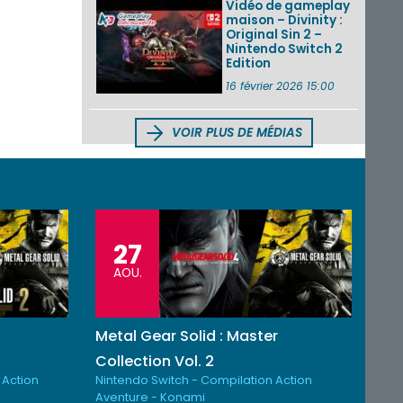
Vidéo de gameplay
maison – Divinity :
Original Sin 2 –
Nintendo Switch 2
Edition
16 février 2026 15:00
VOIR PLUS DE MÉDIAS
27
AOU.
Metal Gear Solid : Master
Collection Vol. 2
 Action
Nintendo Switch - Compilation Action
Aventure - Konami