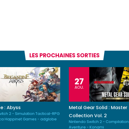
LES PROCHAINES SORTIES
27
AOU.
e : Abyss
Metal Gear Solid : Master
itch 2 - Simulation Tactical-RPG
Collection Vol. 2
ica Happinet Games - adglobe
Nintendo Switch 2 - Compilation
Aventure - Konami