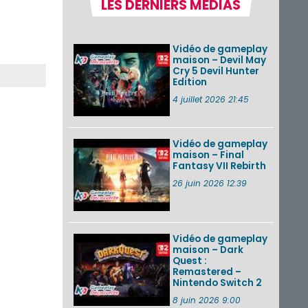
LES DERNIERS MÉDIAS
Pokémon GO : les
événements d’août
2026
Vidéo de gameplay
maison – Devil May
Cry 5 Devil Hunter
Edition
Un Fire Emblem :
Fortune’s Weave
4 juillet 2026 21:45
Direct d’environ 20
minutes diffusé le 4
août 2026...
Vidéo de gameplay
maison – Final
Les sorties eShop de
Fantasy VII Rebirth
la semaine 31 de
2026 (Xenoblade
26 juin 2026 12:39
Chronicles 2 –
Nintendo Switch 2
Edit...
Vidéo de gameplay
VOIR PLUS DE NEWS
maison – Dark
Quest :
Remastered –
Nintendo Switch 2
8 juin 2026 9:00