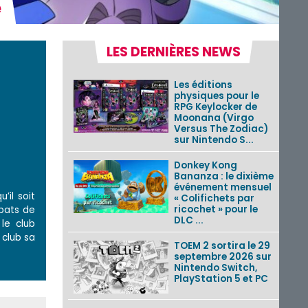
e
LES DERNIÈRES NEWS
Les éditions
physiques pour le
RPG Keylocker de
Moonana (Virgo
Versus The Zodiac)
sur Nintendo S...
Donkey Kong
Bananza : le dixième
événement mensuel
’il soit
« Colifichets par
ricochet » pour le
mbats de
DLC ...
le club
 club sa
TOEM 2 sortira le 29
septembre 2026 sur
Nintendo Switch,
PlayStation 5 et PC