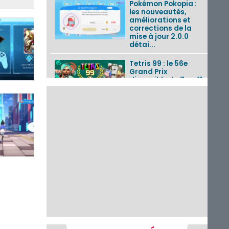
Pokémon Pokopia :
les nouveautés,
améliorations et
corrections de la
mise à jour 2.0.0
détai...
Tetris 99 : le 56e
Grand Prix
disponible du 7 au 11
août 2026 avec un
thème Splatoon
Raiders
Nintendo Music : 10
musiques de Fire
Emblem : Fortune’s
Weave et les
morceaux de Mario
Kart...
Fire Emblem :
Fortune’s Weave : le
récapitulatif
complet du Direct,
des séquences de
game...