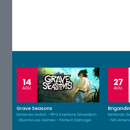
14
27
AOU.
AOU.
Grave Seasons
Brigandin
Nintendo Switch - RPG Aventure Simulation
Nintendo Sw
- Blumhouse Games - Perfect Garbage
- NIS Amer