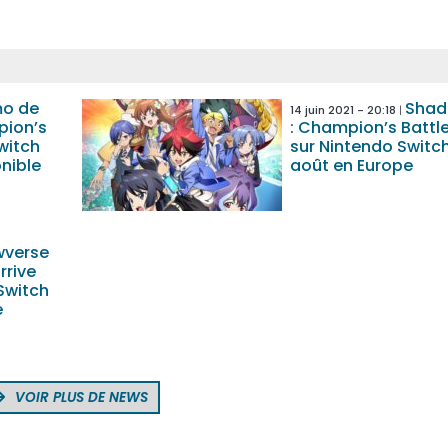
mo de
Shad
14 juin 2021 - 20:18
pion’s
: Champion’s Battle
witch
sur Nintendo Switch 
nible
août en Europe
verse
rrive
Switch
e
VOIR PLUS DE NEWS