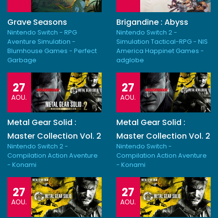
Grave Seasons
Brigandine : Abyss
Nintendo Switch - RPG
Nintendo Switch 2 -
Aventure Simulation -
Simulation Tactical-RPG - NIS
Blumhouse Games - Perfect
America Happinet Games -
Garbage
adglobe
27
27
AOU.
AOU.
Metal Gear Solid :
Metal Gear Solid :
Master Collection Vol. 2
Master Collection Vol. 2
Nintendo Switch 2 -
Nintendo Switch -
Compilation Action Aventure
Compilation Action Aventure
- Konami
- Konami
27
27
AOU.
AOU.