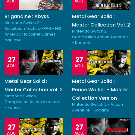
AOU.
AOU.
Brigandine : Abyss
Metal Gear Solid :
Nintendo Switch 2 -
Master Collection Vol. 2
Simulation Tactical-RPG - NIS
Nintendo Switch 2 -
America Happinet Games -
Compilation Action Aventure
adglobe
- Konami
27
27
AOU.
AOU.
Metal Gear Solid :
Metal Gear Solid :
Master Collection Vol. 2
Peace Walker – Master
Nintendo Switch -
Collection Version
Compilation Action Aventure
Nintendo Switch 2 - Action
- Konami
Aventure - Konami
27
27
AOU.
AOU.