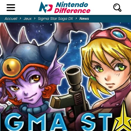
Accueil
Jeux
Sigma Star Saga DX
News