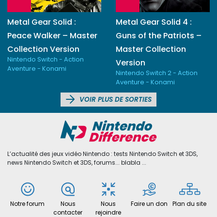
Metal Gear Solid :
Metal Gear Solid 4 :
Peace Walker – Master
Guns of the Patriots –
Collection Version
Master Collection
Nintendo Switch - Action
Version
Aventure - Konami
Nintendo Switch 2 - Action
Aventure - Konami
VOIR PLUS DE SORTIES
L’actualité des jeux vidéo Nintendo : tests Nintendo Switch et 3DS,
news Nintendo Switch et 3DS, forums... blabla ...
Notre forum
Nous
Nous
Faire un don
Plan du site
contacter
rejoindre