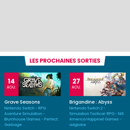
LES PROCHAINES SORTIES
14
27
AOU.
AOU.
Grave Seasons
Brigandine : Abyss
Nintendo Switch - RPG
Nintendo Switch 2 -
Aventure Simulation -
Simulation Tactical-RPG - NIS
Blumhouse Games - Perfect
America Happinet Games -
Garbage
adglobe