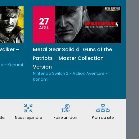
27
AOU.
Walker –
Metal Gear Solid 4 : Guns of the
n
Patriots – Master Collection
re - Konami
Version
Nintendo Switch 2 - Action Aventure -
Konami
ter
Nous rejoindre
Faire un don
Plan du site