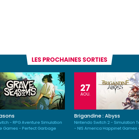
LES PROCHAINES SORTIES
27
AOU.
asons
Brigandine : Abyss
itch - RPG Aventure Simulation
Nintendo Switch 2 - Simulation 
e Games - Perfect Garbage
- NIS America Happinet Games 