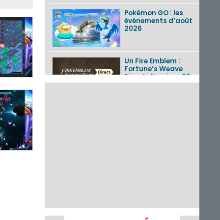
Pokémon GO : les
événements d’août
2026
Un Fire Emblem :
Fortune’s Weave
Direct d’environ 20
minutes diffusé le 4
août 2026...
Les sorties eShop de
la semaine 31 de
2026 (Xenoblade
Chronicles 2 –
Nintendo Switch 2
Edit...
Une édition
physique japonaise
de Stray Children
sur Nintendo Switch
disponible le 10
décembre ...