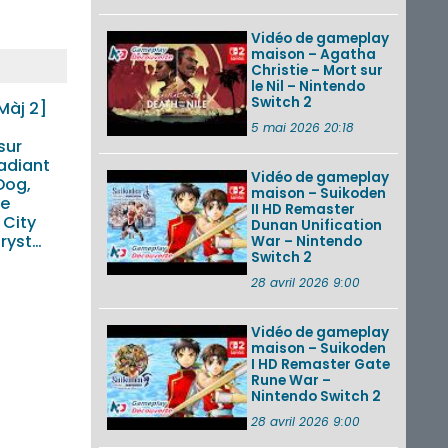
Vidéo de gameplay
maison – Agatha
Christie – Mort sur
le Nil – Nintendo
Switch 2
Màj 2]
5 mai 2026 20:18
sur
adiant
Vidéo de gameplay
Dog,
maison – Suikoden
he
II HD Remaster
 City
Dunan Unification
uryst…
War – Nintendo
Switch 2
28 avril 2026 9:00
Vidéo de gameplay
maison – Suikoden
I HD Remaster Gate
Rune War –
Nintendo Switch 2
28 avril 2026 9:00