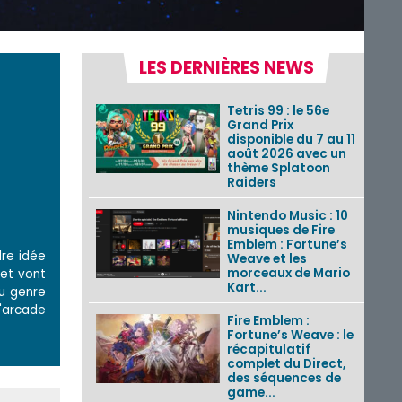
LES DERNIÈRES NEWS
Tetris 99 : le 56e
Grand Prix
disponible du 7 au 11
août 2026 avec un
thème Splatoon
Raiders
Nintendo Music : 10
musiques de Fire
Emblem : Fortune’s
dre idée
Weave et les
morceaux de Mario
jet vont
Kart...
du genre
'arcade
Fire Emblem :
Fortune’s Weave : le
récapitulatif
complet du Direct,
des séquences de
game...