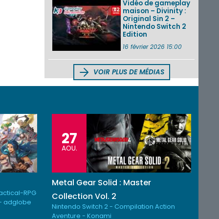
Vidéo de gameplay
maison – Divinity :
Original Sin 2 –
Nintendo Switch 2
Edition
16 février 2026 15:00
VOIR PLUS DE MÉDIAS
27
AOU.
Metal Gear Solid : Master
Tactical-RPG
Collection Vol. 2
- adglobe
Nintendo Switch 2 - Compilation Action
Aventure - Konami