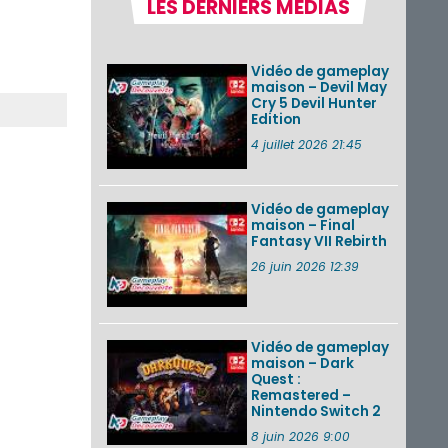
LES DERNIERS MÉDIAS
Nintendo Music :
des musiques de
cinq jeux Virtual Boy
et de nouveaux
Vidéo de gameplay
morceaux du mode
maison – Devil May
Balade de ...
Cry 5 Devil Hunter
Edition
Les éditions
physiques de Tomb
4 juillet 2026 21:45
Raider : Definitive
Edition sur Nintendo
Switch 2 en version
amé...
Vidéo de gameplay
maison – Final
Fantasy VII Rebirth
Splatoon 3 : le
festival Summer
26 juin 2026 12:39
Nights de retour du
22 août à 2h au 24
août à 1h59
Vidéo de gameplay
VOIR PLUS DE NEWS
maison – Dark
Quest :
Remastered –
Nintendo Switch 2
8 juin 2026 9:00