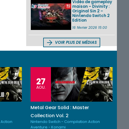
Vidéo de gameplay
maison – Divinity :
Original Sin 2 –
Nintendo Switch 2
Edition
16 février 2026 15:00
VOIR PLUS DE MÉDIAS
27
AOU.
Metal Gear Solid : Master
Collection Vol. 2
 Action
Nintendo Switch - Compilation Action
Aventure - Konami