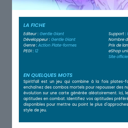
LA FICHE
Editeur :
Gentle Giant
Support :
Développeur :
Gentle Giant
Nombre de
Genre :
Action
Plate-formes
Prix de l
PEGI :
12
eShop un
Site officie
EN QUELQUES MOTS
Spiritfall est un jeu qui combine à la fois plate
enchaînez des combos mortels pour repousser des nu
évolution sur une carte générée aléatoirement. Ici, l
aptitudes en combat. Identifiez vos aptitudes préfér
disponibles pour mettre au point le plus d'approches
style de jeu.