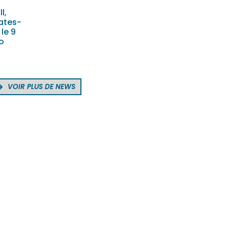
ll,
lates-
le 9
o
VOIR PLUS DE NEWS