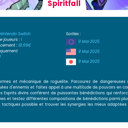
Spiritfall
Nintendo Switch
Sorties :
 joueurs :
1
9 Mai 2025
ancement :
18.99€
iquement
9 Mai 2025
l
9 Mai 2025
s-formes et mécanique de roguelite. Parcourez de dangereuses r
ées d'ennemis et faites appel à une multitude de pouvoirs en c
es Esprits divins confèrent de puissantes bénédictions qui renfor
ées et testez différentes compositions de bénédictions parmi plu
 tactiques possible et trouver les synergies les mieux adaptées