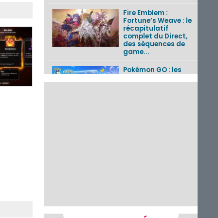
Fire Emblem :
Fortune’s Weave : le
récapitulatif
complet du Direct,
des séquences de
game...
Pokémon GO : les
événements d’août
2026
Un Fire Emblem :
Fortune’s Weave
Direct d’environ 20
minutes diffusé le 4
août 2026...
Les sorties eShop de
la semaine 31 de
2026 (Xenoblade
Chronicles 2 –
Nintendo Switch 2
Edit...