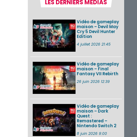
LES DERNIERS MÉDIAS
Une édition
physique japonaise
de Stray Children
sur Nintendo Switch
Vidéo de gameplay
disponible le 10
maison – Devil May
décembre ...
Cry 5 Devil Hunter
Edition
Nintendo Music :
des musiques de
4 juillet 2026 21:45
cinq jeux Virtual Boy
et de nouveaux
morceaux du mode
Balade de ...
Vidéo de gameplay
maison – Final
Fantasy VII Rebirth
Les éditions
physiques de Tomb
26 juin 2026 12:39
Raider : Definitive
Edition sur Nintendo
Switch 2 en version
amé...
Vidéo de gameplay
maison – Dark
VOIR PLUS DE NEWS
Quest :
Remastered –
Nintendo Switch 2
8 juin 2026 9:00