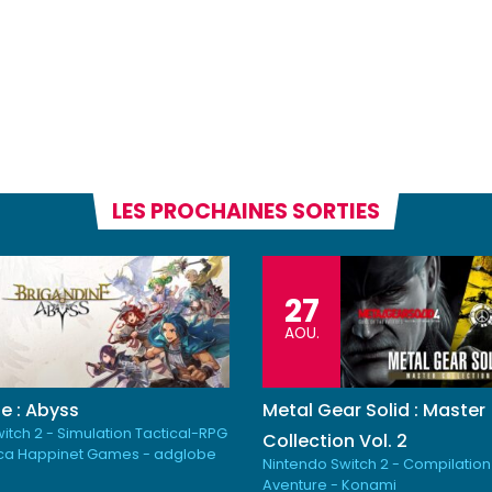
LES PROCHAINES SORTIES
27
AOU.
e : Abyss
Metal Gear Solid : Master
itch 2 - Simulation Tactical-RPG
Collection Vol. 2
ica Happinet Games - adglobe
Nintendo Switch 2 - Compilation
Aventure - Konami