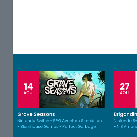
14
27
AOU.
AOU.
Grave Seasons
Brigandin
Nintendo Switch - RPG Aventure Simulation
Nintendo Sw
- Blumhouse Games - Perfect Garbage
- NIS Amer