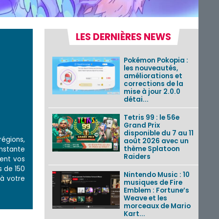
LES DERNIÈRES NEWS
Pokémon Pokopia :
les nouveautés,
améliorations et
corrections de la
mise à jour 2.0.0
détai...
Tetris 99 : le 56e
Grand Prix
disponible du 7 au 11
égions,
août 2026 avec un
thème Splatoon
onstante
Raiders
cent vos
s de 150
Nintendo Music : 10
 à votre
musiques de Fire
Emblem : Fortune’s
Weave et les
morceaux de Mario
Kart...