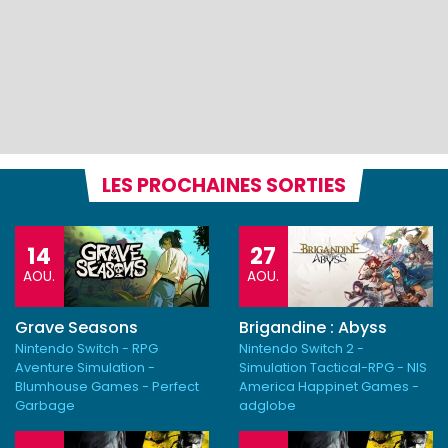
LES PROCHAINES SORTIES
14
27
AOU.
AOU.
Grave Seasons
Brigandine : Abyss
Nintendo Switch - RPG
Nintendo Switch 2 -
Aventure Simulation -
Simulation Tactical-RPG - NIS
Blumhouse Games - Perfect
America Happinet Games -
Garbage
adglobe