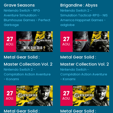
Grave Seasons
Brigandine : Abyss
Nintendo Switch - RPG
Nintendo Switch 2 -
Aventure Simulation -
Simulation Tactical-RPG - NIS
Blumhouse Games - Perfect
America Happinet Games -
Garbage
adglobe
27
27
AOU.
AOU.
Metal Gear Solid :
Metal Gear Solid :
Master Collection Vol. 2
Master Collection Vol. 2
Nintendo Switch 2 -
Nintendo Switch -
Compilation Action Aventure
Compilation Action Aventure
- Konami
- Konami
27
27
AOU.
AOU.
Metal Gear Solid :
Metal Gear Solid :