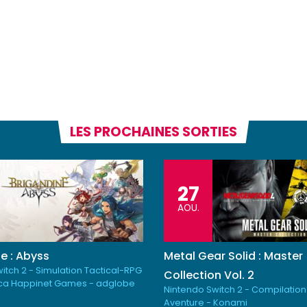
LES PROCHAINES SORTIES
27
AOU.
e : Abyss
Metal Gear Solid : Master
itch 2 - Simulation Tactical-RPG
Collection Vol. 2
ica Happinet Games - adglobe
Nintendo Switch 2 - Compilation
Aventure - Konami