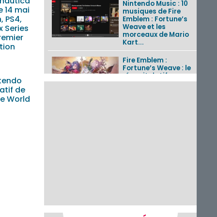
nautica
Nintendo Music : 10
le 14 mai
musiques de Fire
, PS4,
Emblem : Fortune’s
Weave et les
x Series
morceaux de Mario
remier
Kart...
ition
Fire Emblem :
Fortune’s Weave : le
récapitulatif
tendo
complet du Direct,
atif de
des séquences de
ie World
game...
Pokémon GO : les
événements d’août
2026
Un Fire Emblem :
Fortune’s Weave
Direct d’environ 20
minutes diffusé le 4
août 2026...
Les sorties eShop de