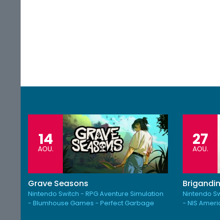
14
27
AOU.
AOU.
Grave Seasons
Brigandin
Nintendo Switch - RPG Aventure Simulation
Nintendo Sw
- Blumhouse Games - Perfect Garbage
- NIS Amer