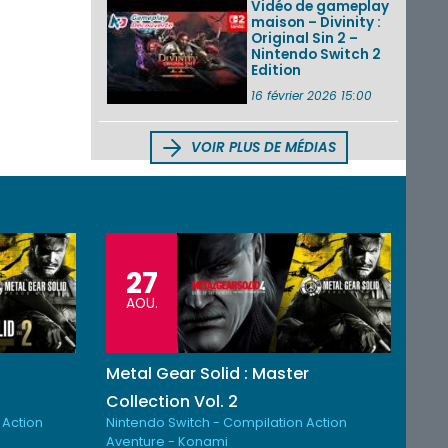
Vidéo de gameplay
maison – Divinity :
Original Sin 2 –
Nintendo Switch 2
Edition
16 février 2026 15:00
VOIR PLUS DE MÉDIAS
27
AOU.
Metal Gear Solid : Master
Collection Vol. 2
 Action
Nintendo Switch - Compilation Action
Aventure - Konami