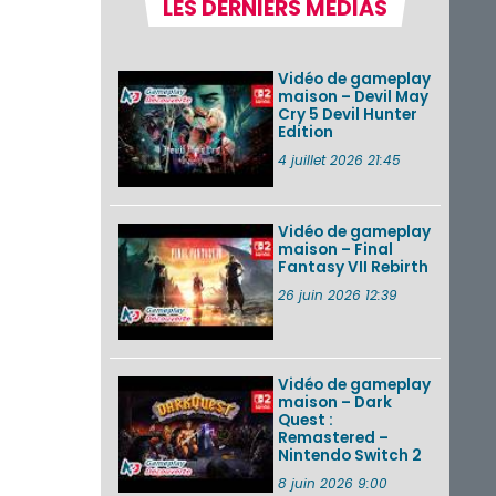
LES DERNIERS MÉDIAS
la semaine 31 de
2026 (Xenoblade
Chronicles 2 –
Nintendo Switch 2
Vidéo de gameplay
Edit...
maison – Devil May
Cry 5 Devil Hunter
Une édition
Edition
physique japonaise
de Stray Children
4 juillet 2026 21:45
sur Nintendo Switch
disponible le 10
décembre ...
Vidéo de gameplay
maison – Final
Nintendo Music :
Fantasy VII Rebirth
des musiques de
cinq jeux Virtual Boy
26 juin 2026 12:39
et de nouveaux
morceaux du mode
Balade de ...
Vidéo de gameplay
VOIR PLUS DE NEWS
maison – Dark
Quest :
Remastered –
Nintendo Switch 2
8 juin 2026 9:00