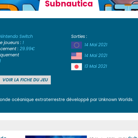
Subnautica
Nintendo Switch
Sorties :
 joueurs :
1
14 Mai 2021
ancement :
29.99€
iquement
14 Mai 2021
l
13 Mai 2021
VOIR LA FICHE DU JEU
 monde océanique extraterrestre développé par Unknown Worlds.