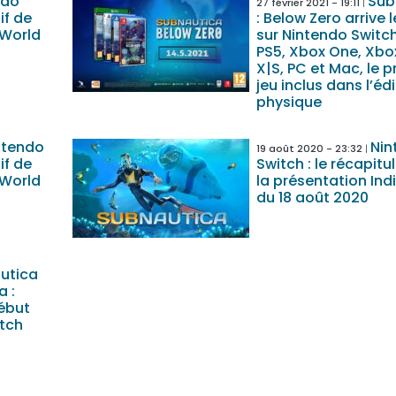
ndo
Sub
27 février 2021 - 19:11
if de
: Below Zero arrive 
 World
sur Nintendo Switch
PS5, Xbox One, Xbo
X|S, PC et Mac, le p
jeu inclus dans l’éd
physique
ntendo
Nin
19 août 2020 - 23:32
if de
Switch : le récapitul
 World
la présentation Ind
du 18 août 2020
utica
a :
début
itch