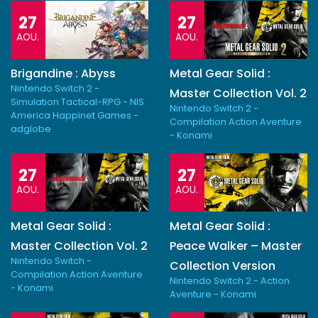
27
27
AOU.
AOU.
Brigandine : Abyss
Metal Gear Solid :
Nintendo Switch 2 -
Master Collection Vol. 2
Simulation Tactical-RPG - NIS
Nintendo Switch 2 -
America Happinet Games -
Compilation Action Aventure
adglobe
- Konami
27
27
AOU.
AOU.
Metal Gear Solid :
Metal Gear Solid :
Master Collection Vol. 2
Peace Walker – Master
Nintendo Switch -
Collection Version
Compilation Action Aventure
Nintendo Switch 2 - Action
- Konami
Aventure - Konami