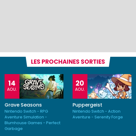
LES PROCHAINES SORTIES
14
20
AOU.
AOU.
Grave Seasons
Puppergeist
Nintendo Switch - RPG
Nintendo Switch - Action
Aventure Simulation -
Aventure - Serenity Forge
Blumhouse Games - Perfect
Garbage