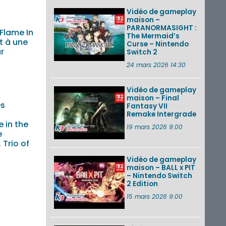
Vidéo de gameplay
maison –
PARANORMASIGHT :
Flame In
The Mermaid’s
t à une
Curse – Nintendo
r
Switch 2
24 mars 2026 14:30
Vidéo de gameplay
maison – Final
es
Fantasy VII
Remake Intergrade
 in the
19 mars 2026 9:00
e
 Trio of
Vidéo de gameplay
maison – BALL x PIT
– Nintendo Switch
2 Edition
15 mars 2026 9:00