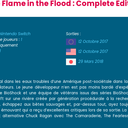
 Flame in the Flood : Complete Edi
Nintendo Switch
Sorties :
 joueurs :
1
12 Octobre 2017
iquement
l
12 Octobre 2017
29 Mars 2018
ial dans les eaux troubles d’une Amérique post-sociétale dans laq
édateurs. Le jeune développeur n’en est pas moins bardé d’expé
de BioShock et une équipe de vétérans issus des séries BioShoc
ft sur une rivière créée par génération procédurale à la reche
es, échappez aux bêtes sauvages et, par-dessus tout, ayez tou
e émouvant qui a reçu d’excellentes critiques lors de sa sortie. L
 alternative Chuck Ragan avec The Camaraderie, The Fearless