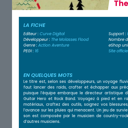
The
LA FICHE
Editeur :
Curve Digital
Support :
Développeur :
The Molasses Flood
Nombre de
Genre :
Action
Aventure
eShop un
PEGI :
16
Site officie
EN QUELQUES MOTS
Le titre est, selon ses développeurs, un voyage fluv
faut lancer des raids, crafter et échapper aux pr
puisque l’équipe embarque le directeur artistique 
Guitar Hero et Rock Band. Voyagez à pied et en ra
matériaux, craftez des outils, soignez vos blessur
l’avance sur les pluies qui menacent. Un jeu de survi
son est composée par le musicien de country-rock
d’autres musiciens.