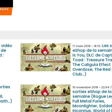
MPLETE
 vidéo
Les s
17 mars 2019 - 18:13
 de
eShop de la semai
 :
Is You, DLC de Capt
Toad : Treasure Tra
The Caligula Effect 
Overdose, The Red 
Club…)
orties
10 novembre 2018 - 22:54
sorties eShop de la
l,
semaine (Rogue Le
eath…)
Full Metal Furies,
Moonlighter, Solda
Inconnus, World of 