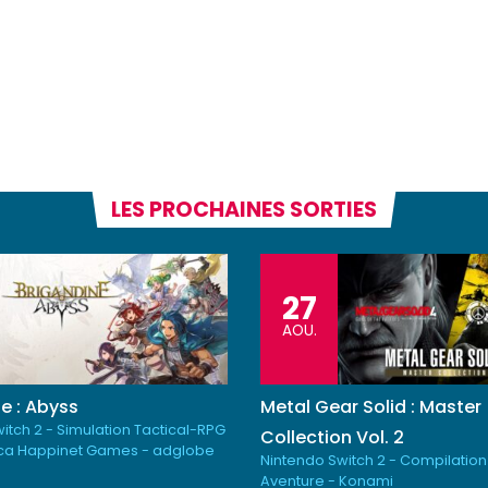
LES PROCHAINES SORTIES
27
AOU.
e : Abyss
Metal Gear Solid : Master
itch 2 - Simulation Tactical-RPG
Collection Vol. 2
ica Happinet Games - adglobe
Nintendo Switch 2 - Compilation
Aventure - Konami