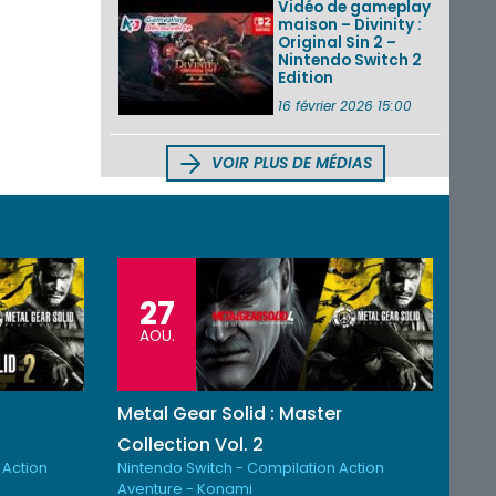
Vidéo de gameplay
maison – Divinity :
Original Sin 2 –
Nintendo Switch 2
Edition
16 février 2026 15:00
VOIR PLUS DE MÉDIAS
27
AOU.
Metal Gear Solid : Master
Collection Vol. 2
 Action
Nintendo Switch - Compilation Action
Aventure - Konami