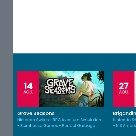
14
27
AOU.
AOU.
Grave Seasons
Brigandin
Nintendo Switch - RPG Aventure Simulation
Nintendo Sw
- Blumhouse Games - Perfect Garbage
- NIS Amer