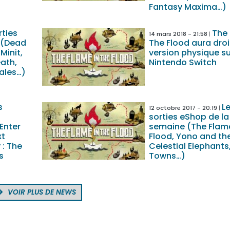
Fantasy Maxima…)
rties
The 
14 mars 2018 - 21:58
 (Dead
The Flood aura droi
Minit,
version physique su
ath,
Nintendo Switch
vales…)
s
L
12 octobre 2017 - 20:19
sorties eShop de la
Enter
semaine (The Flame
xt
Flood, Yono and th
 : The
Celestial Elephants,
s
Towns…)
VOIR PLUS DE NEWS