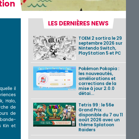
tion
LES DERNIÈRES NEWS
TOEM 2 sortira le 29
septembre 2026 sur
Nintendo Switch,
PlayStation 5 et PC
Pokémon Pokopia :
les nouveautés,
améliorations et
corrections de la
uelle il
mise à jour 2.0.0
détai...
riences
k, Halo,
Tetris 99 : le 56e
rche de
Grand Prix
jours de
disponible du 7 au 11
a bande-
août 2026 avec un
thème Splatoon
 Kin et
Raiders