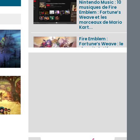
Nintendo Music : 10
musiques de Fire
Emblem : Fortune’s
Weave et les
morceaux de Mario
Kart...
Fire Emblem :
Fortune’s Weave : le
récapitulatif
complet du Direct,
des séquences de
game...
Pokémon GO : les
événements d’août
2026
Un Fire Emblem :
Fortune’s Weave
Direct d’environ 20
minutes diffusé le 4
août 2026...
Les sorties eShop de