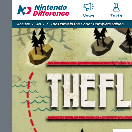
News
Tests
Accueil
Jeux
The Flame in the Flood : Complete Edition