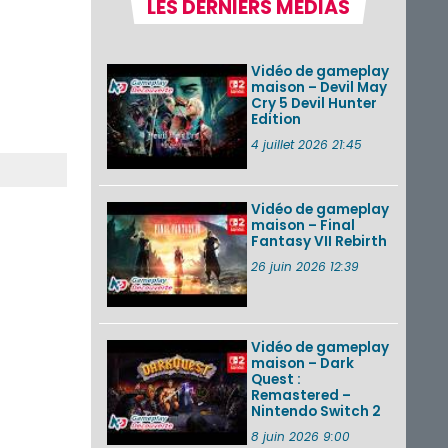
LES DERNIERS MÉDIAS
la semaine 31 de
2026 (Xenoblade
Chronicles 2 –
Nintendo Switch 2
Vidéo de gameplay
Edit...
maison – Devil May
Cry 5 Devil Hunter
Une édition
Edition
physique japonaise
de Stray Children
4 juillet 2026 21:45
sur Nintendo Switch
disponible le 10
décembre ...
Vidéo de gameplay
maison – Final
Nintendo Music :
Fantasy VII Rebirth
des musiques de
cinq jeux Virtual Boy
26 juin 2026 12:39
et de nouveaux
morceaux du mode
Balade de ...
Vidéo de gameplay
VOIR PLUS DE NEWS
maison – Dark
Quest :
Remastered –
Nintendo Switch 2
8 juin 2026 9:00