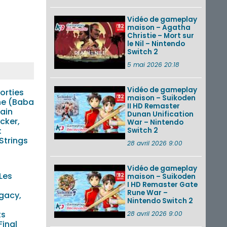
Vidéo de gameplay
maison – Agatha
Christie – Mort sur
le Nil – Nintendo
Switch 2
5 mai 2026 20:18
Vidéo de gameplay
orties
maison – Suikoden
ne (Baba
II HD Remaster
ain
Dunan Unification
cker,
War – Nintendo
:
Switch 2
Strings
28 avril 2026 9:00
Vidéo de gameplay
Les
maison – Suikoden
I HD Remaster Gate
Rune War –
gacy,
Nintendo Switch 2
ts
28 avril 2026 9:00
Final