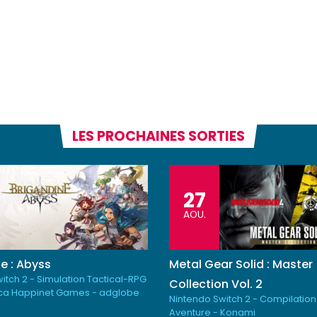
LES PROCHAINES SORTIES
27
AOU.
e : Abyss
Metal Gear Solid : Master
itch 2 - Simulation Tactical-RPG
Collection Vol. 2
ica Happinet Games - adglobe
Nintendo Switch 2 - Compilation
Aventure - Konami