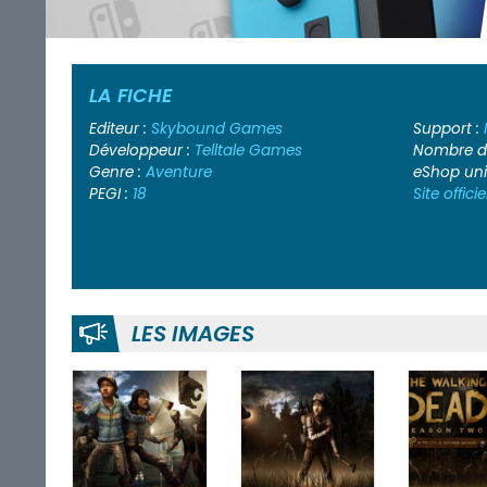
LA FICHE
Editeur :
Skybound Games
Support :
Développeur :
Telltale Games
Nombre de
Genre :
Aventure
eShop un
PEGI :
18
Site officie
LES IMAGES