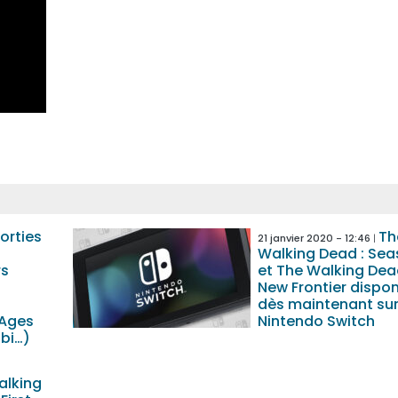
sorties
Th
21 janvier 2020 - 12:46
Walking Dead : Se
rs
et The Walking Dead
New Frontier dispon
dès maintenant sur
 Ages
Nintendo Switch
bi…)
alking