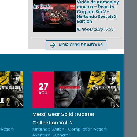
Vidéo de gameplay
maison – Divinity :
Original Sin 2 –
Nintendo Switch 2
Edition
16 février 2026 15:00
VOIR PLUS DE MÉDIAS
27
AOU.
Metal Gear Solid : Master
Collection Vol. 2
 Action
Nintendo Switch - Compilation Action
Aventure - Konami