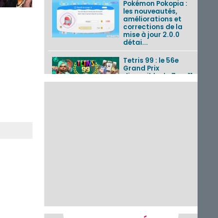
Pokémon Pokopia :
les nouveautés,
améliorations et
corrections de la
mise à jour 2.0.0
détai...
Tetris 99 : le 56e
Grand Prix
disponible du 7 au 11
août 2026 avec un
thème Splatoon
Raiders
Nintendo Music : 10
musiques de Fire
Emblem : Fortune’s
Weave et les
morceaux de Mario
Kart...
Fire Emblem :
Fortune’s Weave : le
récapitulatif
complet du Direct,
des séquences de
game...