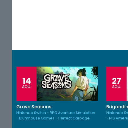
14
27
AOU.
AOU.
Grave Seasons
Brigandin
Nintendo Switch - RPG Aventure Simulation
Nintendo Sw
- Blumhouse Games - Perfect Garbage
- NIS Amer