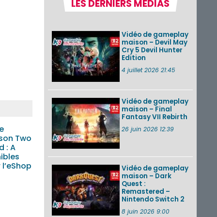
LES DERNIERS MÉDIAS
Pokémon GO : les
événements d’août
2026
Vidéo de gameplay
maison – Devil May
Cry 5 Devil Hunter
Edition
Un Fire Emblem :
Fortune’s Weave
4 juillet 2026 21:45
Direct d’environ 20
minutes diffusé le 4
août 2026...
Vidéo de gameplay
maison – Final
Les sorties eShop de
Fantasy VII Rebirth
la semaine 31 de
2026 (Xenoblade
e
26 juin 2026 12:39
Chronicles 2 –
ason Two
Nintendo Switch 2
 : A
Edit...
ibles
 l’eShop
Vidéo de gameplay
VOIR PLUS DE NEWS
maison – Dark
Quest :
Remastered –
Nintendo Switch 2
8 juin 2026 9:00