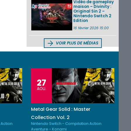
Vidéo de gameplay
maison – Divinity :
Original Sin 2 –
Nintendo Switch 2
Edition
16 février 2026 15:00
VOIR PLUS DE MÉDIAS
27
AOU.
Metal Gear Solid : Master
Collection Vol. 2
 Action
Nintendo Switch - Compilation Action
Aventure - Konami