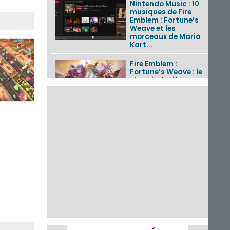
Nintendo Music : 10
musiques de Fire
Emblem : Fortune’s
Weave et les
morceaux de Mario
Kart...
Fire Emblem :
Fortune’s Weave : le
récapitulatif
complet du Direct,
des séquences de
game...
Pokémon GO : les
événements d’août
2026
Un Fire Emblem :
Fortune’s Weave
Direct d’environ 20
minutes diffusé le 4
août 2026...
Les sorties eShop de