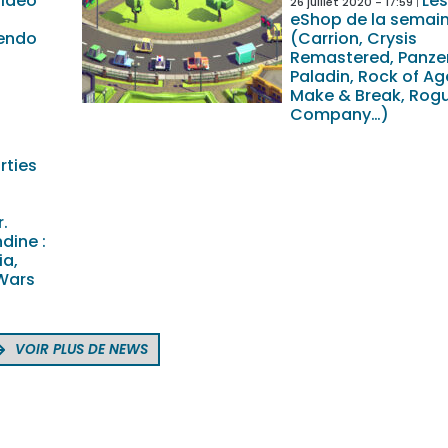
vidéo
Les
26 juillet 2020 - 17:59
eShop de la semai
tendo
(Carrion, Crysis
Remastered, Panze
Paladin, Rock of Age
Make & Break, Rog
Company…)
rties
.
ndine :
ia,
 Wars
VOIR PLUS DE NEWS