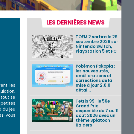
LES DERNIÈRES NEWS
TOEM 2 sortira le 29
septembre 2026 sur
Nintendo Switch,
PlayStation 5 et PC
Pokémon Pokopia :
les nouveautés,
améliorations et
corrections de la
ent les
mise à jour 2.0.0
détai...
ulation,
 tout se
Tetris 99 : le 56e
 petites
Grand Prix
x du jeu
disponible du 7 au 11
sez-vous
août 2026 avec un
thème Splatoon
Raiders