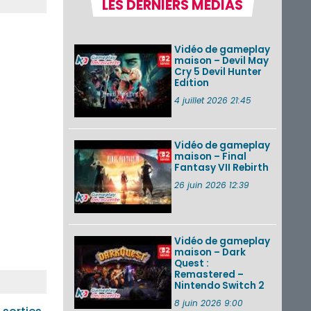
LES DERNIERS MÉDIAS
la semaine 31 de
2026 (Xenoblade
Chronicles 2 –
Nintendo Switch 2
Vidéo de gameplay
Edit...
maison – Devil May
Cry 5 Devil Hunter
Une édition
Edition
physique japonaise
de Stray Children
4 juillet 2026 21:45
sur Nintendo Switch
disponible le 10
décembre ...
Vidéo de gameplay
maison – Final
Nintendo Music :
Fantasy VII Rebirth
des musiques de
cinq jeux Virtual Boy
26 juin 2026 12:39
et de nouveaux
morceaux du mode
Balade de ...
Vidéo de gameplay
VOIR PLUS DE NEWS
maison – Dark
Quest :
Remastered –
Nintendo Switch 2
8 juin 2026 9:00