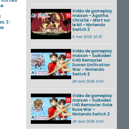
 sorties
ne
Vidéo de gameplay
maison – Agatha
r
Christie – Mort sur
s 3 :
le Nil – Nintendo
ue
Switch 2
5 mai 2026 20:18
Vidéo de gameplay
maison – Suikoden
II HD Remaster
Dunan Unification
War – Nintendo
Switch 2
28 avril 2026 9:00
Vidéo de gameplay
maison – Suikoden
I HD Remaster Gate
Rune War –
Nintendo Switch 2
28 avril 2026 9:00