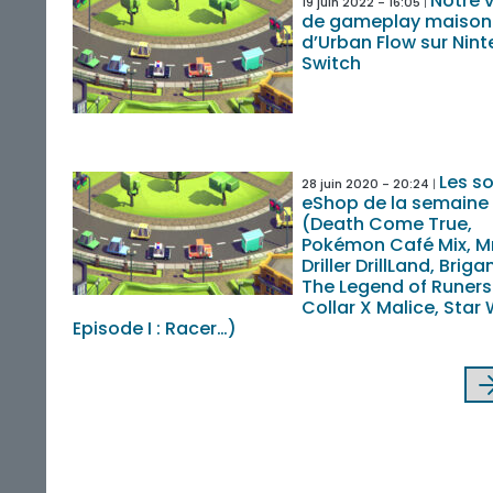
Notre 
19 juin 2022 - 16:05
de gameplay maison
d’Urban Flow sur Nin
Switch
Les so
28 juin 2020 - 20:24
eShop de la semaine
(Death Come True,
Pokémon Café Mix, Mr
Driller DrillLand, Briga
The Legend of Runers
Collar X Malice, Star
Episode I : Racer…)