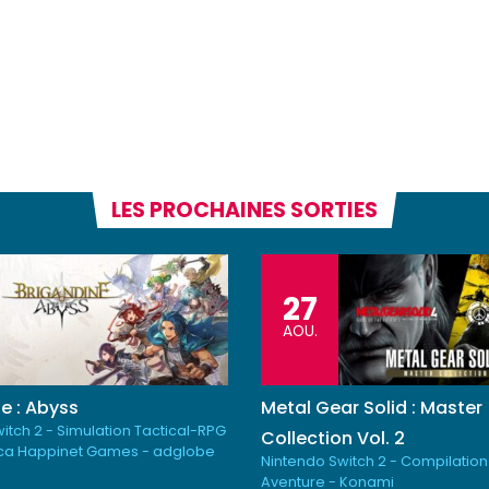
LES PROCHAINES SORTIES
27
AOU.
e : Abyss
Metal Gear Solid : Master
itch 2 - Simulation Tactical-RPG
Collection Vol. 2
ica Happinet Games - adglobe
Nintendo Switch 2 - Compilation
Aventure - Konami