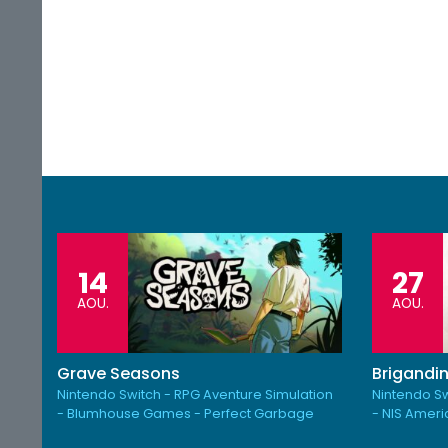
14
27
AOU.
AOU.
Grave Seasons
Brigandin
Nintendo Switch - RPG Aventure Simulation
Nintendo Sw
- Blumhouse Games - Perfect Garbage
- NIS Amer