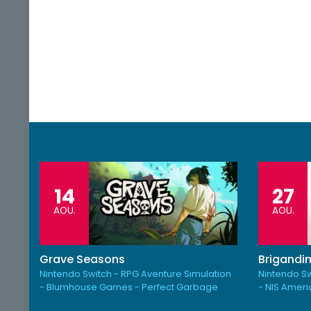
14
27
AOU.
AOU.
Grave Seasons
Brigandin
Nintendo Switch - RPG Aventure Simulation
Nintendo Sw
- Blumhouse Games - Perfect Garbage
- NIS Amer