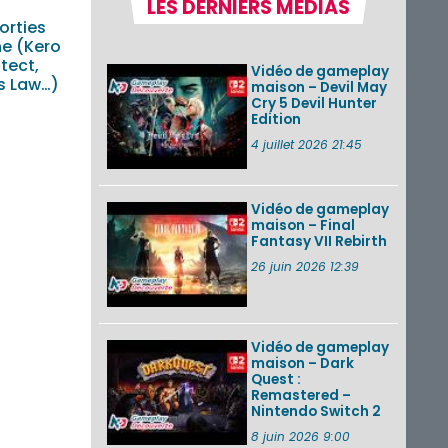
LES DERNIERS MÉDIAS
Nintendo Music :
orties
des musiques de
cinq jeux Virtual Boy
e (Kero
et de nouveaux
itect,
Vidéo de gameplay
morceaux du mode
s Law…)
maison – Devil May
Balade de ...
Cry 5 Devil Hunter
Edition
Les éditions
physiques de Tomb
4 juillet 2026 21:45
Raider : Definitive
Edition sur Nintendo
Switch 2 en version
amé...
Vidéo de gameplay
maison – Final
Fantasy VII Rebirth
Splatoon 3 : le
festival Summer
26 juin 2026 12:39
Nights de retour du
22 août à 2h au 24
août à 1h59
Vidéo de gameplay
VOIR PLUS DE NEWS
maison – Dark
Quest :
Remastered –
Nintendo Switch 2
8 juin 2026 9:00