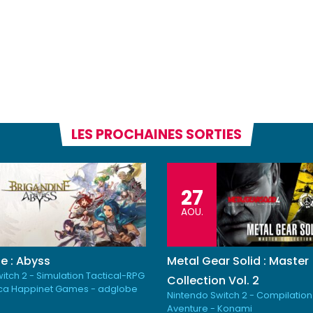
LES PROCHAINES SORTIES
27
AOU.
e : Abyss
Metal Gear Solid : Master
itch 2 - Simulation Tactical-RPG
Collection Vol. 2
ica Happinet Games - adglobe
Nintendo Switch 2 - Compilation
Aventure - Konami