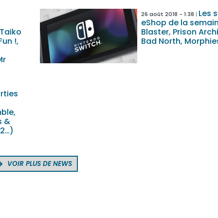
Les s
26 août 2018 - 1:38
eShop de la semain
 Taiko
Blaster, Prison Arch
Fun !,
Bad North, Morphie
Mr
rties
ble,
s &
 2…)
VOIR PLUS DE NEWS