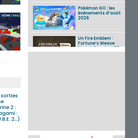
Pokémon GO : les
événements d’août
2026
Un Fire Emblem :
Fortune’s Weave
Direct d’environ 20
minutes diffusé le 4
août 2026...
Les sorties eShop de
la semaine 31 de
2026 (Xenoblade
Chronicles 2 –
Nintendo Switch 2
Edit...
 sorties
ne
Une édition
rine 2 :
physique japonaise
agami :
de Stray Children
.B.E. 2…)
sur Nintendo Switch
disponible le 10
décembre ...