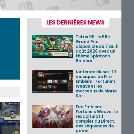
LES DERNIÈRES NEWS
Tetris 99 : le 56e
Grand Prix
disponible du 7 au 11
août 2026 avec un
thème Splatoon
Raiders
Nintendo Music : 10
musiques de Fire
Emblem : Fortune’s
Weave et les
morceaux de Mario
Kart...
Fire Emblem :
Fortune’s Weave : le
récapitulatif
complet du Direct,
des séquences de
game...