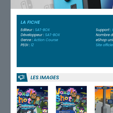
LA FICHE
Editeur :
SAT-BOX
Support :
Développeur :
SAT-BOX
Nombre de
Genre :
Action
Course
eShop un
PEGI :
12
Site officie
LES IMAGES