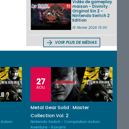
Vidéo de gameplay
maison – Divinity :
Original Sin 2 –
Nintendo Switch 2
Edition
16 février 2026 15:00
VOIR PLUS DE MÉDIAS
27
AOU.
Metal Gear Solid : Master
Collection Vol. 2
 Action
Nintendo Switch - Compilation Action
Aventure - Konami