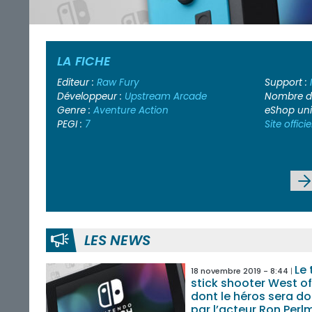
LA FICHE
Editeur :
Raw Fury
Support :
Développeur :
Upstream Arcade
Nombre de
Genre :
Aventure
Action
eShop un
PEGI :
7
Site officie
LES NEWS
Le 
18 novembre 2019 - 8:44
stick shooter West o
dont le héros sera d
par l’acteur Ron Perl