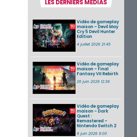
LES DERNIERS MÉDIAS
Nintendo Music :
des musiques de
cinq jeux Virtual Boy
et de nouveaux
Vidéo de gameplay
morceaux du mode
maison – Devil May
Balade de ...
Cry 5 Devil Hunter
Edition
Les éditions
physiques de Tomb
4 juillet 2026 21:45
Raider : Definitive
Edition sur Nintendo
Switch 2 en version
amé...
Vidéo de gameplay
maison – Final
Fantasy VII Rebirth
Splatoon 3 : le
festival Summer
26 juin 2026 12:39
Nights de retour du
22 août à 2h au 24
août à 1h59
Vidéo de gameplay
VOIR PLUS DE NEWS
maison – Dark
Quest :
Remastered –
Nintendo Switch 2
8 juin 2026 9:00