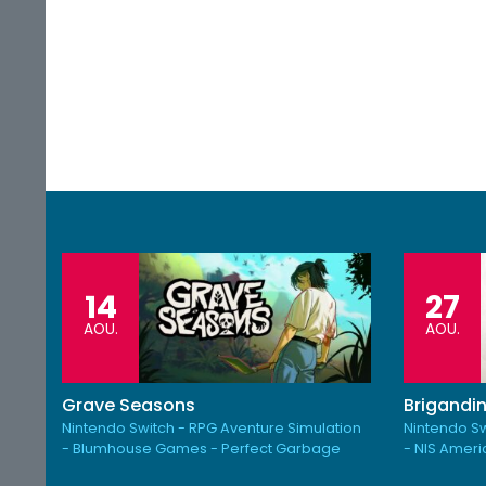
14
27
AOU.
AOU.
Grave Seasons
Brigandin
Nintendo Switch - RPG Aventure Simulation
Nintendo Sw
- Blumhouse Games - Perfect Garbage
- NIS Amer