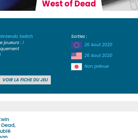
West of Dead
Nintendo Switch
Sorties :
 joueurs :
1
26 Aout 2020
iquement
l
26 Aout 2020
Non prévue
VOIR LA FICHE DU JEU
twin
f Dead,
oublé
man,