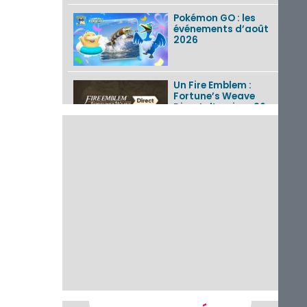
Pokémon GO : les
événements d’août
2026
Un Fire Emblem :
Fortune’s Weave
Direct d’environ 20
minutes diffusé le 4
août 2026...
Les sorties eShop de
la semaine 31 de
2026 (Xenoblade
Chronicles 2 –
Nintendo Switch 2
Edit...
Une édition
physique japonaise
de Stray Children
sur Nintendo Switch
disponible le 10
décembre ...