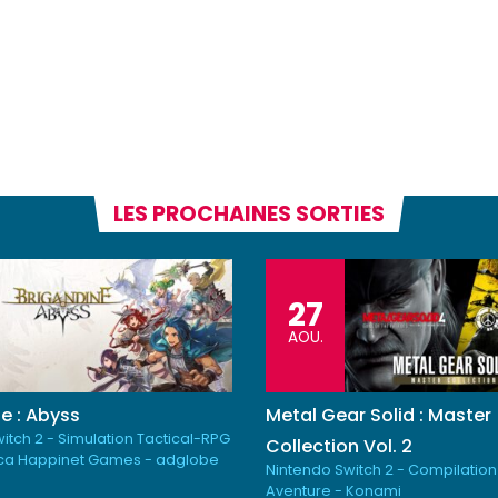
LES PROCHAINES SORTIES
27
AOU.
e : Abyss
Metal Gear Solid : Master
itch 2 - Simulation Tactical-RPG
Collection Vol. 2
ica Happinet Games - adglobe
Nintendo Switch 2 - Compilation
Aventure - Konami