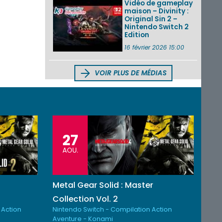
Vidéo de gameplay
maison – Divinity :
Original Sin 2 –
Nintendo Switch 2
Edition
16 février 2026 15:00
VOIR PLUS DE MÉDIAS
27
AOU.
Metal Gear Solid : Master
Collection Vol. 2
 Action
Nintendo Switch - Compilation Action
Aventure - Konami