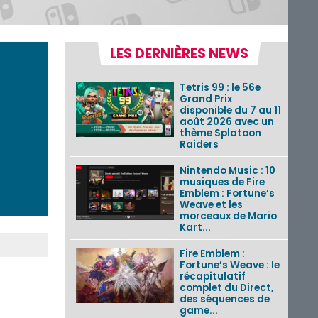
LES DERNIÈRES NEWS
Tetris 99 : le 56e
Grand Prix
disponible du 7 au 11
août 2026 avec un
thème Splatoon
Raiders
Nintendo Music : 10
musiques de Fire
Emblem : Fortune’s
Weave et les
morceaux de Mario
Kart...
Fire Emblem :
Fortune’s Weave : le
récapitulatif
complet du Direct,
des séquences de
game...