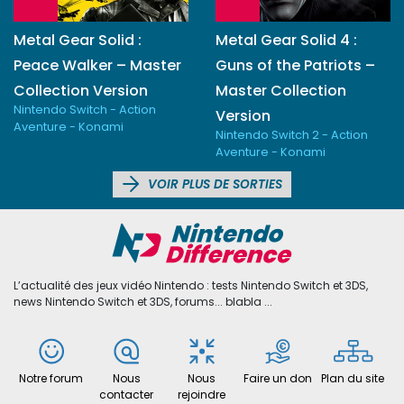
Metal Gear Solid :
Metal Gear Solid 4 :
Peace Walker – Master
Guns of the Patriots –
Collection Version
Master Collection
Nintendo Switch - Action
Version
Aventure - Konami
Nintendo Switch 2 - Action
Aventure - Konami
VOIR PLUS DE SORTIES
L’actualité des jeux vidéo Nintendo : tests Nintendo Switch et 3DS,
news Nintendo Switch et 3DS, forums... blabla ...
Notre forum
Nous
Nous
Faire un don
Plan du site
contacter
rejoindre