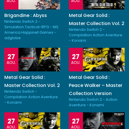
AOU.
AOU.
Brigandine : Abyss
Metal Gear Solid :
Nintendo Switch 2 -
Master Collection Vol. 2
Simulation Tactical-RPG - NIS
Nintendo Switch 2 -
America Happinet Games -
Compilation Action Aventure
adglobe
- Konami
27
27
AOU.
AOU.
Metal Gear Solid :
Metal Gear Solid :
Master Collection Vol. 2
Peace Walker – Master
Nintendo Switch -
Collection Version
Compilation Action Aventure
Nintendo Switch 2 - Action
- Konami
Aventure - Konami
27
27
AOU.
AOU.