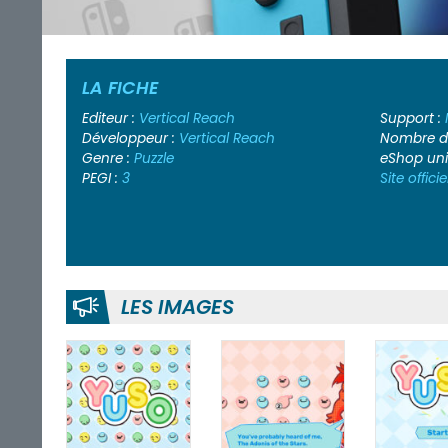
LA FICHE
Editeur :
Vertical Reach
Support :
Développeur :
Vertical Reach
Nombre de
Genre :
Puzzle
eShop un
PEGI :
3
Site officie
LES IMAGES