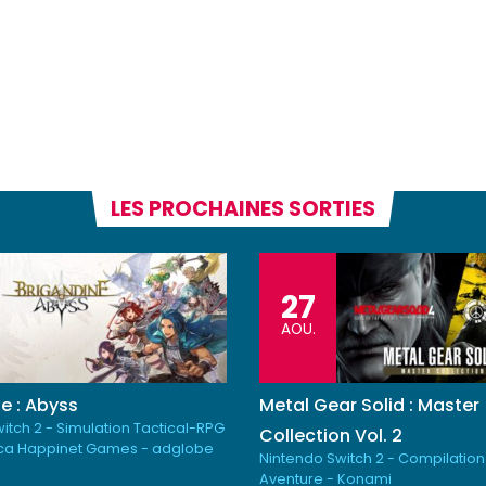
LES PROCHAINES SORTIES
27
AOU.
e : Abyss
Metal Gear Solid : Master
itch 2 - Simulation Tactical-RPG
Collection Vol. 2
ica Happinet Games - adglobe
Nintendo Switch 2 - Compilation
Aventure - Konami