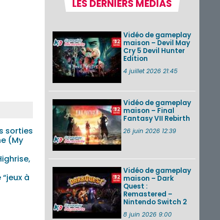
LES DERNIERS MÉDIAS
la semaine 31 de
2026 (Xenoblade
Chronicles 2 –
Nintendo Switch 2
Vidéo de gameplay
Edit...
maison – Devil May
Cry 5 Devil Hunter
Une édition
Edition
physique japonaise
de Stray Children
4 juillet 2026 21:45
sur Nintendo Switch
disponible le 10
décembre ...
Vidéo de gameplay
maison – Final
Nintendo Music :
Fantasy VII Rebirth
des musiques de
cinq jeux Virtual Boy
s sorties
26 juin 2026 12:39
et de nouveaux
ne (My
morceaux du mode
Balade de ...
ighrise,
Vidéo de gameplay
VOIR PLUS DE NEWS
 “jeux à
maison – Dark
Quest :
Remastered –
Nintendo Switch 2
8 juin 2026 9:00