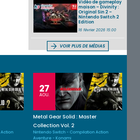
Vidéo de gameplay
maison – Divinity :
Original Sin 2 –
Nintendo Switch 2
Edition
16 février 2026 15:00
VOIR PLUS DE MÉDIAS
27
AOU.
Metal Gear Solid : Master
Collection Vol. 2
 Action
Nintendo Switch - Compilation Action
Aventure - Konami