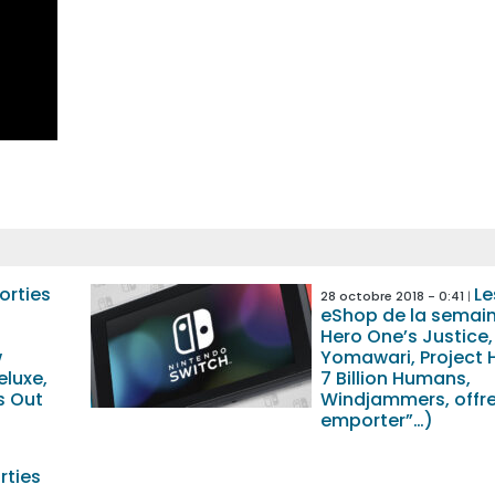
orties
Le
28 octobre 2018 - 0:41
eShop de la semai
Hero One’s Justice,
w
Yomawari, Project H
eluxe,
7 Billion Humans,
s Out
Windjammers, offre
emporter”…)
rties