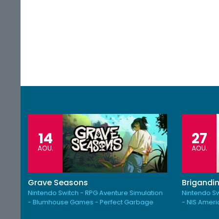
14
27
AOU.
AOU.
Grave Seasons
Brigandin
Nintendo Switch - RPG Aventure Simulation
Nintendo Sw
- Blumhouse Games - Perfect Garbage
- NIS Amer