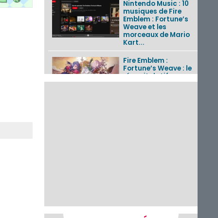
Nintendo Music : 10
musiques de Fire
Emblem : Fortune’s
Weave et les
morceaux de Mario
Kart...
Fire Emblem :
Fortune’s Weave : le
récapitulatif
complet du Direct,
des séquences de
game...
Pokémon GO : les
événements d’août
2026
Un Fire Emblem :
Fortune’s Weave
Direct d’environ 20
minutes diffusé le 4
août 2026...
Les sorties eShop de