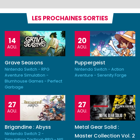
LES PROCHAINES SORTIES
14
20
AOU.
AOU.
Grave Seasons
Puppergeist
Nintendo Switch - RPG
Nintendo Switch - Action
Aventure Simulation -
Aventure - Serenity Forge
Blumhouse Games - Perfect
Garbage
27
27
AOU.
AOU.
Brigandine : Abyss
Metal Gear Solid :
Nintendo Switch 2 -
Master Collection Vol. 2
Simulation Tactical-RPG - NIS