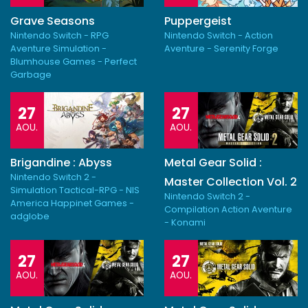
Grave Seasons
Puppergeist
Nintendo Switch - RPG
Nintendo Switch - Action
Aventure Simulation -
Aventure - Serenity Forge
Blumhouse Games - Perfect
Garbage
27
27
AOU.
AOU.
Brigandine : Abyss
Metal Gear Solid :
Nintendo Switch 2 -
Master Collection Vol. 2
Simulation Tactical-RPG - NIS
Nintendo Switch 2 -
America Happinet Games -
Compilation Action Aventure
adglobe
- Konami
27
27
AOU.
AOU.