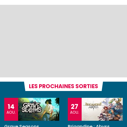
LES PROCHAINES SORTIES
14
27
AOU.
AOU.
Grave Seasons
Brigandine : Abyss