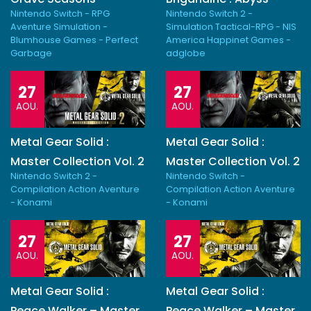
Nintendo Switch - RPG
Nintendo Switch 2 -
Aventure Simulation -
Simulation Tactical-RPG - NIS
Blumhouse Games - Perfect
America Happinet Games -
Garbage
adglobe
27
27
AOU.
AOU.
Metal Gear Solid :
Metal Gear Solid :
Master Collection Vol. 2
Master Collection Vol. 2
Nintendo Switch 2 -
Nintendo Switch -
Compilation Action Aventure
Compilation Action Aventure
- Konami
- Konami
27
27
AOU.
AOU.
Metal Gear Solid :
Metal Gear Solid :
Peace Walker – Master
Peace Walker – Master