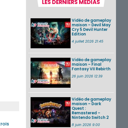
LES DERNIERS MÉDIAS
la semaine 31 de
2026 (Xenoblade
Chronicles 2 –
Nintendo Switch 2
Vidéo de gameplay
Edit...
maison – Devil May
Cry 5 Devil Hunter
Une édition
Edition
physique japonaise
de Stray Children
4 juillet 2026 21:45
sur Nintendo Switch
disponible le 10
décembre ...
Vidéo de gameplay
maison – Final
Nintendo Music :
Fantasy VII Rebirth
des musiques de
cinq jeux Virtual Boy
26 juin 2026 12:39
et de nouveaux
morceaux du mode
Balade de ...
Vidéo de gameplay
VOIR PLUS DE NEWS
maison – Dark
Quest :
Remastered –
Nintendo Switch 2
rois
8 juin 2026 9:00