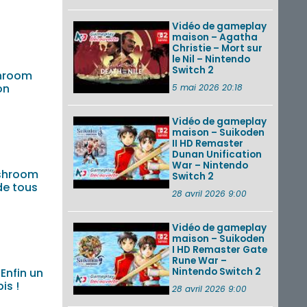
Vidéo de gameplay
maison – Agatha
Christie – Mort sur
le Nil – Nintendo
Switch 2
hroom
on
5 mai 2026 20:18
Vidéo de gameplay
maison – Suikoden
II HD Remaster
Dunan Unification
War – Nintendo
shroom
Switch 2
de tous
28 avril 2026 9:00
Vidéo de gameplay
maison – Suikoden
I HD Remaster Gate
Rune War –
Nintendo Switch 2
Enfin un
is !
28 avril 2026 9:00