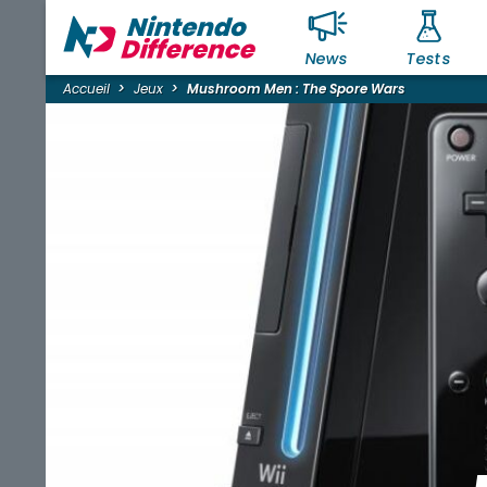
News
Tests
Accueil
Jeux
Mushroom Men : The Spore Wars