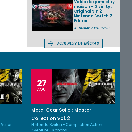
Vidéo de gameplay
maison – Divinity :
Original Sin 2 –
Nintendo Switch 2
Edition
16 février 2026 15:00
VOIR PLUS DE MÉDIAS
27
AOU.
Metal Gear Solid : Master
Collection Vol. 2
 Action
Nintendo Switch - Compilation Action
Aventure - Konami