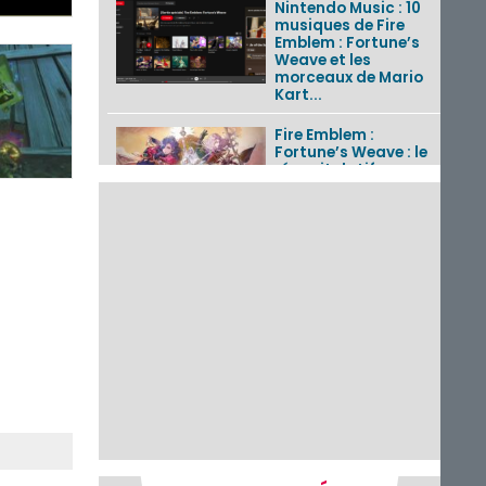
Nintendo Music : 10
musiques de Fire
Emblem : Fortune’s
Weave et les
morceaux de Mario
Kart...
Fire Emblem :
Fortune’s Weave : le
récapitulatif
complet du Direct,
des séquences de
game...
Pokémon GO : les
événements d’août
2026
Un Fire Emblem :
Fortune’s Weave
Direct d’environ 20
minutes diffusé le 4
août 2026...
Les sorties eShop de