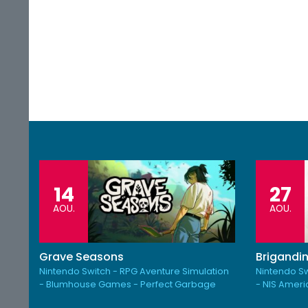
14
27
AOU.
AOU.
Grave Seasons
Brigandin
Nintendo Switch - RPG Aventure Simulation
Nintendo Sw
- Blumhouse Games - Perfect Garbage
- NIS Amer