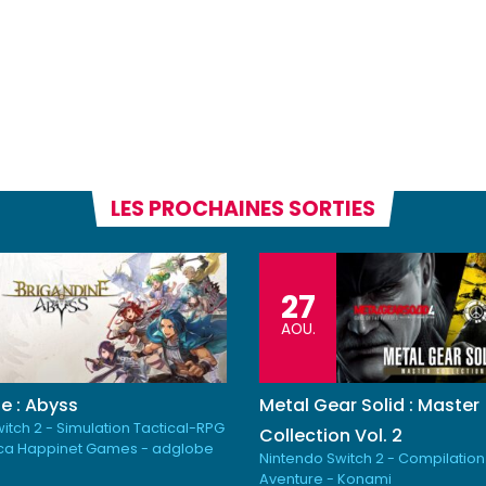
LES PROCHAINES SORTIES
27
AOU.
e : Abyss
Metal Gear Solid : Master
itch 2 - Simulation Tactical-RPG
Collection Vol. 2
ica Happinet Games - adglobe
Nintendo Switch 2 - Compilation
Aventure - Konami