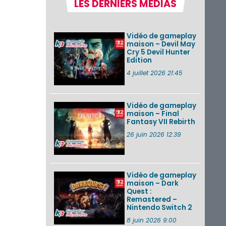
LES DERNIERS MÉDIAS
la semaine 31 de
2026 (Xenoblade
Chronicles 2 –
Nintendo Switch 2
Vidéo de gameplay
Edit...
maison – Devil May
Cry 5 Devil Hunter
Une édition
Edition
physique japonaise
de Stray Children
4 juillet 2026 21:45
sur Nintendo Switch
disponible le 10
décembre ...
Vidéo de gameplay
maison – Final
Nintendo Music :
Fantasy VII Rebirth
des musiques de
cinq jeux Virtual Boy
26 juin 2026 12:39
et de nouveaux
morceaux du mode
Balade de ...
Vidéo de gameplay
VOIR PLUS DE NEWS
maison – Dark
Quest :
Remastered –
Nintendo Switch 2
8 juin 2026 9:00