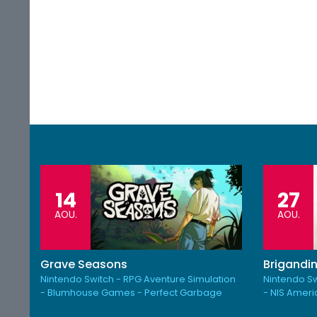
14
27
AOU.
AOU.
Grave Seasons
Brigandin
Nintendo Switch - RPG Aventure Simulation
Nintendo Sw
- Blumhouse Games - Perfect Garbage
- NIS Amer