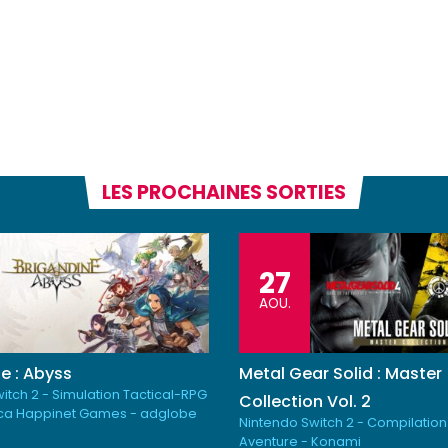
LES PROCHAINES SORTIES
27
AOU.
e : Abyss
Metal Gear Solid : Master
itch 2 - Simulation Tactical-RPG
Collection Vol. 2
ica Happinet Games - adglobe
Nintendo Switch 2 - Compilation
Aventure - Konami