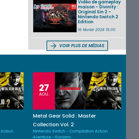
Vidéo de gameplay
maison – Divinity :
Original Sin 2 –
Nintendo Switch 2
Edition
16 février 2026 15:00
VOIR PLUS DE MÉDIAS
27
AOU.
Metal Gear Solid : Master
Collection Vol. 2
 Action
Nintendo Switch - Compilation Action
Aventure - Konami