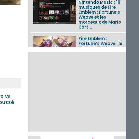
Nintendo Music : 10
musiques de Fire
Emblem : Fortune’s
Weave et les
morceaux de Mario
Kart...
Fire Emblem :
Fortune’s Weave : le
récapitulatif
complet du Direct,
des séquences de
game...
Pokémon GO : les
événements d’août
2026
X vs
oussé
Un Fire Emblem :
Fortune’s Weave
Direct d’environ 20
minutes diffusé le 4
août 2026...
Les sorties eShop de