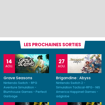
LES PROCHAINES SORTIES
14
27
AOU.
AOU.
Grave Seasons
Brigandine : Abyss
Nintendo Switch - RPG
Nintendo Switch 2 -
Aventure Simulation -
Simulation Tactical-RPG - NIS
Blumhouse Games - Perfect
America Happinet Games -
Garbage
adglobe