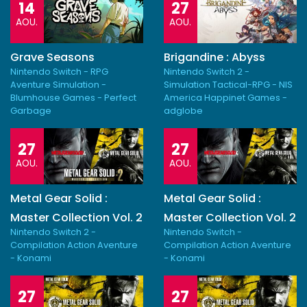
14
27
AOU.
AOU.
Grave Seasons
Brigandine : Abyss
Nintendo Switch - RPG
Nintendo Switch 2 -
Aventure Simulation -
Simulation Tactical-RPG - NIS
Blumhouse Games - Perfect
America Happinet Games -
Garbage
adglobe
27
27
AOU.
AOU.
Metal Gear Solid :
Metal Gear Solid :
Master Collection Vol. 2
Master Collection Vol. 2
Nintendo Switch 2 -
Nintendo Switch -
Compilation Action Aventure
Compilation Action Aventure
- Konami
- Konami
27
27