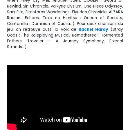
When They Cry Mei, Another Eden, COGEN : Sword of
Rewind, Sin Chronicle, Valkyrie Elysium, One Piece Odyssey,
SacriFire, Elrentaros Wanderings, Eiyuden Chronicle, ALZARA
Radiant Echoes, Tako no Himitsu : Ocean of Secrets,
Cantarella : Dominion of Qualia…). Pour deux chansons du
jeu, on retrouve aussi la voix de
Rachel Hardy
(Stray
Gods : The Roleplaying Musical, Remothered : Tormented
Fathers, Traveler – A Journey Symphony, Eternal
Strands…).