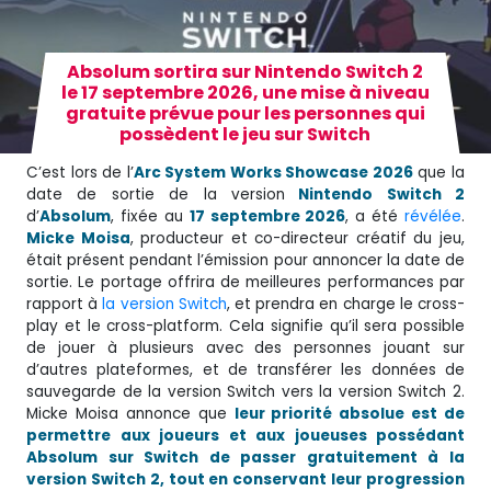
Absolum sortira sur Nintendo Switch 2
le 17 septembre 2026, une mise à niveau
gratuite prévue pour les personnes qui
possèdent le jeu sur Switch
C’est lors de l’
Arc System Works Showcase 2026
que la
date de sortie de la version
Nintendo Switch 2
d’
Absolum
, fixée au
17 septembre 2026
, a été
révélée
.
Micke Moisa
, producteur et co-directeur créatif du jeu,
était présent pendant l’émission pour annoncer la date de
sortie. Le portage offrira de meilleures performances par
rapport à
la version Switch
, et prendra en charge le cross-
play et le cross-platform. Cela signifie qu’il sera possible
de jouer à plusieurs avec des personnes jouant sur
d’autres plateformes, et de transférer les données de
sauvegarde de la version Switch vers la version Switch 2.
Micke Moisa annonce que
leur priorité absolue est de
permettre aux joueurs et aux joueuses possédant
Absolum sur Switch de passer gratuitement à la
version Switch 2, tout en conservant leur progression