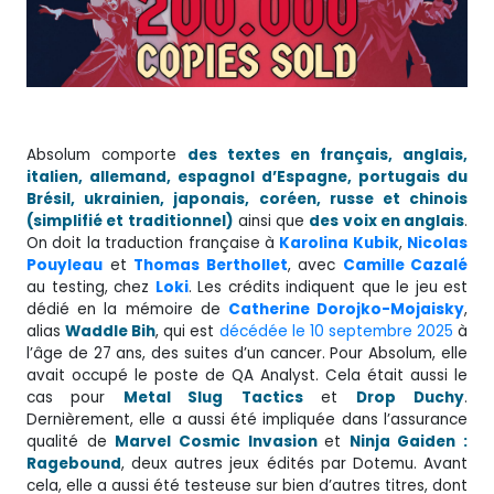
Absolum comporte
des textes en français, anglais,
italien, allemand, espagnol d’Espagne, portugais du
Brésil, ukrainien, japonais, coréen, russe et chinois
(simplifié et traditionnel)
ainsi que
des voix en anglais
.
On doit la traduction française à
Karolina Kubik
,
Nicolas
Pouyleau
et
Thomas Berthollet
, avec
Camille Cazalé
au testing, chez
Loki
. Les crédits indiquent que le jeu est
dédié en la mémoire de
Catherine Dorojko-Mojaisky
,
alias
Waddle Bih
, qui est
décédée le 10 septembre 2025
à
l’âge de 27 ans, des suites d’un cancer. Pour Absolum, elle
avait occupé le poste de QA Analyst. Cela était aussi le
cas pour
Metal Slug
Tactics
et
Drop
Duchy
.
Dernièrement, elle a aussi été impliquée dans l’assurance
qualité de
Marvel Cosmic Invasion
et
Ninja Gaiden :
Ragebound
, deux autres jeux édités par Dotemu. Avant
cela, elle a aussi été testeuse sur bien d’autres titres, dont