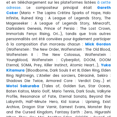
et en téléchargement sur les plateformes listées
à cette
adresse
. Le compositeur principal était
Gareth
Coker
(Mario + The Lapins Crétins Sparks of Hope, Halo
Infinite, Ruined King : A League of Legends Story, The
Mageseeker : A League of Legends Story, Minecraft,
Darksiders Genesis, Prince of Persia : The Lost Crown,
Immortals Fenyx Rising, Ori…), tandis que trois autres
personnalités ont été conviées pour également participer
à la composition d’un morceau chacun :
Mick Gordon
(Wolfenstein : The New Order, Wolfenstein : The Old Blood,
Wolfenstein II : The New Colossus, Wolfenstein :
Youngblood, Wolfenstein : Cyberpilot, DOOM, DOOM
Eternal, SOMA, Prey, Killer Instinct, Atomic Heart…),
Yuka
Kitamura
(Bloodborne, Dark Souls II et III, Elden Ring, Elden
Ring Nightreign, L’Atelier des sorciers, Déraciné, Sekiro :
Shadows Die Twice, Armored Core : Verdict Day…) et
Motoi Sakuraba
(Tales of, Golden Sun, Star Ocean,
Baten Kaitos, Mario Golf, Mario Tennis, Dark Souls, Valkyrie
Profile, Resonance of Fate, Eternal Sonata, Beyond the
Labyrinth, Half-Minute Hero, Kid Icarus : Uprising, Exist
Archive, Dragon Star Varnir, Earnest Evans, Monster Boy
and the Cursed Kingdom, Fantasy Earth : Zero, Higurashi