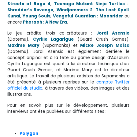
Streets of Rage 4
,
Teenage Mutant Ninja Turtles :
Shredder’s Revenge
,
Windjammers
2
,
The Last Spell
,
Kunai
,
Young Souls
,
Vengeful Guardian : Moonrider
ou
encore
Pharaoh : A New Era
.
Le jeu crédite trois co-créateurs :
Jordi Asensio
(Dotemu),
Cyrille Lagarigue
(Guard Crush Games),
Maxime
Mary
(Supamonks) et
Micke
Joseph
Moïsa
(Dotemu). Jordi Asensio est également derrière le
concept original et à la tête du game design d’Absolum.
Cyrille Lagarigue est quant à lui directeur technique chez
Guard Crush Games, et Maxime Mary est le directeur
artistique. Le travail de plusieurs artistes de Supamonks a
été présenté à plusieurs reprises sur le
compte Twitter
officiel du studio
, à travers des vidéos, des images et des
illustrations.
Pour en savoir plus sur le développement, plusieurs
interviews ont été publiées sur différents sites :
Polygon