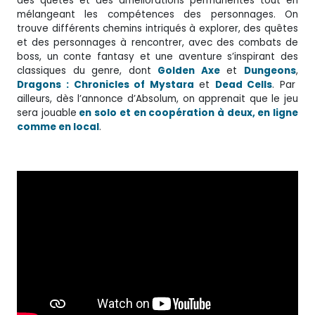
des quêtes et des améliorations permanentes tout en
mélangeant les compétences des personnages. On
trouve différents chemins intriqués à explorer, des quêtes
et des personnages à rencontrer, avec des combats de
boss, un conte fantasy et une aventure s’inspirant des
classiques du genre, dont
Golden Axe
et
Dungeons
,
Dragons : Chronicles of Mystara
et
Dead Cells
. Par
ailleurs, dès l’annonce d’Absolum, on apprenait que le jeu
sera jouable
en solo et en coopération à deux, en ligne
comme en local
.