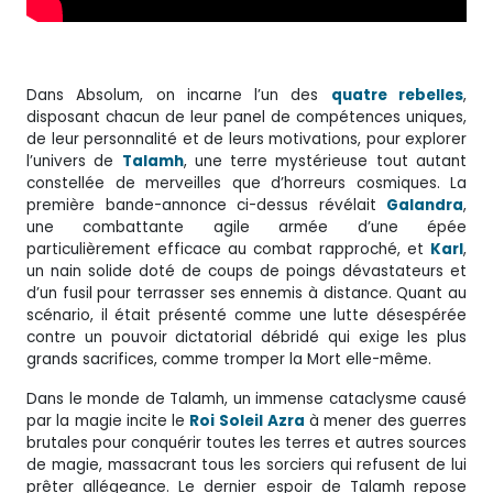
Dans Absolum, on incarne l’un des
quatre rebelles
,
disposant chacun de leur panel de compétences uniques,
de leur personnalité et de leurs motivations, pour explorer
l’univers de
Talamh
, une terre mystérieuse tout autant
constellée de merveilles que d’horreurs cosmiques. La
première bande-annonce ci-dessus révélait
Galandra
,
une combattante agile armée d’une épée
particulièrement efficace au combat rapproché, et
Karl
,
un nain solide doté de coups de poings dévastateurs et
d’un fusil pour terrasser ses ennemis à distance. Quant au
scénario, il était présenté comme une lutte désespérée
contre un pouvoir dictatorial débridé qui exige les plus
grands sacrifices, comme tromper la Mort elle-même.
Dans le monde de Talamh, un immense cataclysme causé
par la magie incite le
Roi Soleil
Azra
à mener des guerres
brutales pour conquérir toutes les terres et autres sources
de magie, massacrant tous les sorciers qui refusent de lui
prêter allégeance. Le dernier espoir de Talamh repose