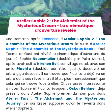
Atelier Sophie 2 : The Alchemist of the
Mysterious Dream – La cinématique
d’ouverture révélée
Une semaine après
l’annonce
d’
Atelier Sophie 2 : The
Alchemist of the Mysterious Dream
, la suite d’
Atelier
Sophie ~The Alchemist of the Mysterious Book~
, Koei
Tecmo et Gust ont révélé la cinématique d’ouverture du
jeu, où Sophie
Neuenmuller
(doublée par Yuka Aisaka),
après avoir quitté
Kirchen
Bell
, son village natal, avec son
amie
Plachta
(doublée par Yuka Iguchi), découvre un
arbre gigantesque… Il se trouve que Plachta a déjà vu un
arbre dans ses rêves, mais il était plus impressionnant que
celui qui se trouve face à elles. Chose assez intéressante
à noter, Sophie et Plachta évoquent
Oskar Behlmer
, déjà
présent dans Atelier Sophie premier du nom puis dans
Atelier Firis : The Alchemist and the Mysterious
Journey
, ce qui laisse supposer qu’on le reverra dans
Atelier Sophie 2.