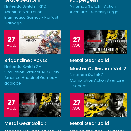
Grave Seasons
Puppergeist
Nintendo Switch - RPG
Nintendo Switch - Action
Aventure Simulation -
Aventure - Serenity Forge
Blumhouse Games - Perfect
Garbage
27
27
AOU.
AOU.
Brigandine : Abyss
Metal Gear Solid :
Nintendo Switch 2 -
Master Collection Vol. 2
Simulation Tactical-RPG - NIS
Nintendo Switch 2 -
America Happinet Games -
Compilation Action Aventure
adglobe
- Konami
27
27
AOU.
AOU.
Metal Gear Solid :
Metal Gear Solid :