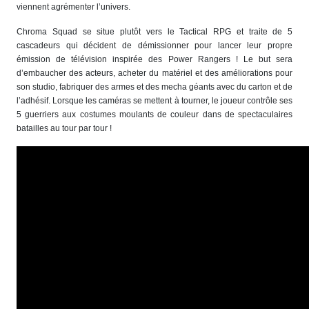
viennent agrémenter l’univers.
Chroma Squad se situe plutôt vers le Tactical RPG et traite de 5
cascadeurs qui décident de démissionner pour lancer leur propre
émission de télévision inspirée des Power Rangers ! Le but sera
d’embaucher des acteurs, acheter du matériel et des améliorations pour
son studio, fabriquer des armes et des mecha géants avec du carton et de
l’adhésif. Lorsque les caméras se mettent à tourner, le joueur contrôle ses
5 guerriers aux costumes moulants de couleur dans de spectaculaires
batailles au tour par tour !