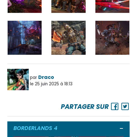
Draco
par
le 25 juin 2025 à 18:13
PARTAGER SUR
BORDERLANDS 4
Ouvrir