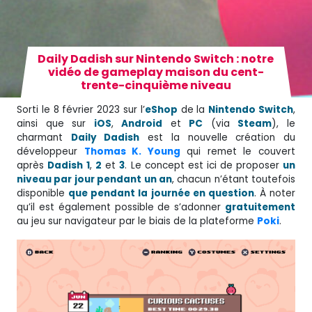
Daily Dadish sur Nintendo Switch : notre
vidéo de gameplay maison du cent-
trente-cinquième niveau
Sorti le 8 février 2023 sur l’
eShop
de la
Nintendo Switch
,
ainsi que sur
iOS
,
Android
et
PC
(via
Steam
), le
charmant
Daily Dadish
est la nouvelle création du
développeur
Thomas K. Young
qui remet le couvert
après
Dadish
1
,
2
et
3
. Le concept est ici de proposer
un
niveau par jour pendant un an
, chacun n’étant toutefois
disponible
que pendant la journée en question
. À noter
qu’il est également possible de s’adonner
gratuitement
au jeu sur navigateur par le biais de la plateforme
Poki
.