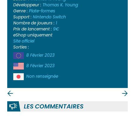
Développeur :
Thomas K. Young
Genre :
Plate-formes
Support :
Nintendo Switch
Nombre de joueurs :
1
Prix de lancement :
9€
eShop uniquement
Site officiel
Sorties :
8 Février 2023
8 Février 2023
Non renseignée
LES COMMENTAIRES