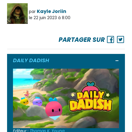
Kayle Joriin
par
le 22 juin 2023 à 8:00
PARTAGER SUR
DAILY DADISH
Ouvrir
Editeur :
Thomas K. Young