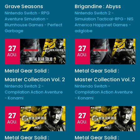
Grave Seasons
Brigandine : Abyss
Nintendo Switch - RPG
Nintendo Switch 2 -
Aventure Simulation -
Simulation Tactical-RPG - NIS
Blumhouse Games - Perfect
America Happinet Games -
Garbage
adglobe
27
27
AOU.
AOU.
Metal Gear Solid :
Metal Gear Solid :
Master Collection Vol. 2
Master Collection Vol. 2
Nintendo Switch 2 -
Nintendo Switch -
Compilation Action Aventure
Compilation Action Aventure
- Konami
- Konami
27
27
AOU.
AOU.
Metal Gear Solid :
Metal Gear Solid :