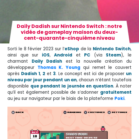
Daily Dadish sur Nintendo Switch : notre
vidéo de gameplay maison du deux-
cent-quarante-cinquième niveau
Sorti le 8 février 2023 sur l’
eShop
de la
Nintendo Switch
,
ainsi que sur
iOS
,
Android
et
PC
(via
Steam
), le
charmant
Daily Dadish
est la nouvelle création du
développeur
Thomas K. Young
qui remet le couvert
après
Dadish
1
,
2
et
3
. Le concept est ici de proposer
un
niveau par jour pendant un an
, chacun n’étant toutefois
disponible
que pendant la journée en question
. À noter
qu’il est également possible de s’adonner
gratuitement
au jeu sur navigateur par le biais de la plateforme
Poki
.