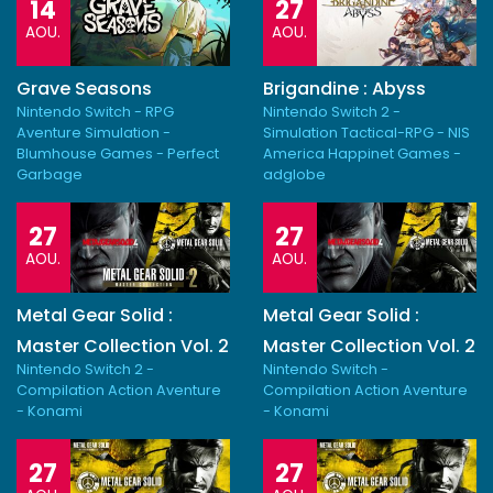
14
27
AOU.
AOU.
Grave Seasons
Brigandine : Abyss
Nintendo Switch - RPG
Nintendo Switch 2 -
Aventure Simulation -
Simulation Tactical-RPG - NIS
Blumhouse Games - Perfect
America Happinet Games -
Garbage
adglobe
27
27
AOU.
AOU.
Metal Gear Solid :
Metal Gear Solid :
Master Collection Vol. 2
Master Collection Vol. 2
Nintendo Switch 2 -
Nintendo Switch -
Compilation Action Aventure
Compilation Action Aventure
- Konami
- Konami
27
27