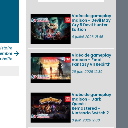
2026 (Xenoblade
Chronicles 2 –
Nintendo Switch 2
Vidéo de gameplay
Edit...
maison – Devil May
Cry 5 Devil Hunter
Une édition
Edition
physique japonaise
de Stray Children
4 juillet 2026 21:45
sur Nintendo Switch
disponible le 10
istoire
décembre ...
tembre
Vidéo de gameplay
n boîte
maison – Final
Nintendo Music :
Fantasy VII Rebirth
des musiques de
cinq jeux Virtual Boy
26 juin 2026 12:39
et de nouveaux
morceaux du mode
Balade de ...
Vidéo de gameplay
VOIR PLUS DE NEWS
maison – Dark
Quest :
Remastered –
Nintendo Switch 2
8 juin 2026 9:00