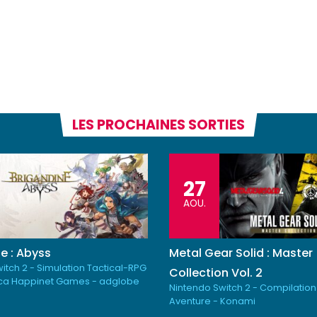
LES PROCHAINES SORTIES
27
AOU.
e : Abyss
Metal Gear Solid : Master
itch 2 - Simulation Tactical-RPG
Collection Vol. 2
ica Happinet Games - adglobe
Nintendo Switch 2 - Compilation
Aventure - Konami