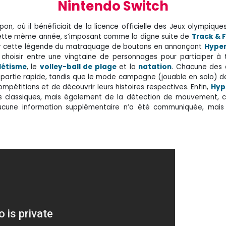
Nintendo Switch
on, où il bénéficiait de la licence officielle des Jeux olympique
e cette même année, s’imposant comme la digne suite de
Track & F
er cette légende du matraquage de boutons en annonçant
Hyper
a choisir entre une vingtaine de personnages pour participer à
létisme
, le
volley-ball de plage
et la
natation
. Chacune des d
la partie rapide, tandis que le mode campagne (jouable en solo)
pétitions et de découvrir leurs histoires respectives. Enfin,
Hyp
s classiques, mais également de la détection de mouvement,
ucune information supplémentaire n’a été communiquée, mais 