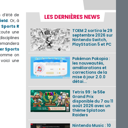
s d’été de
LES DERNIÈRES NEWS
ield
. Or, à
 Sports R
TOEM 2 sortira le 29
 toute une
septembre 2026 sur
isciplines
Nintendo Switch,
 demandera
PlayStation 5 et PC
er Sports
 comme on
Pokémon Pokopia :
voici une
les nouveautés,
améliorations et
corrections de la
mise à jour 2.0.0
détai...
Tetris 99 : le 56e
Grand Prix
disponible du 7 au 11
août 2026 avec un
thème Splatoon
Raiders
Nintendo Music : 10