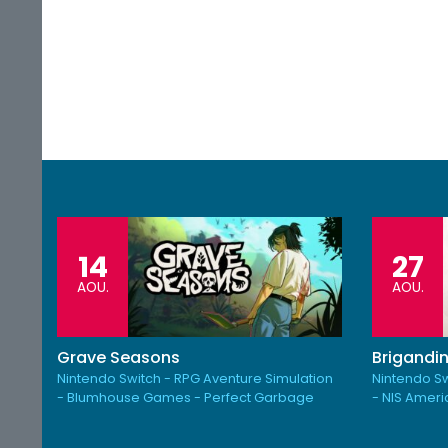
14
27
AOU.
AOU.
Grave Seasons
Brigandin
Nintendo Switch - RPG Aventure Simulation
Nintendo Sw
- Blumhouse Games - Perfect Garbage
- NIS Amer