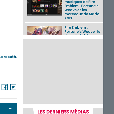
musiques de Fire
Emblem : Fortune’s
Weave et les
morceaux de Mario
Kart...
Fire Emblem :
Fortune’s Weave : le
récapitulatif
complet du Direct,
des séquences de
game...
 Lordseth.
Pokémon GO : les
événements d’août
2026
Un Fire Emblem :
Fortune’s Weave
Direct d’environ 20
minutes diffusé le 4
août 2026...
Les sorties eShop de
Ouvrir / Fermer
LES DERNIERS MÉDIAS
la semaine 31 de