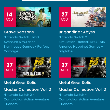
14
27
AOU.
AOU.
Grave Seasons
Brigandine : Abyss
Nintendo Switch - RPG
Nintendo Switch 2 -
Aventure Simulation -
Simulation Tactical-RPG - NIS
Blumhouse Games - Perfect
America Happinet Games -
Garbage
adglobe
27
27
AOU.
AOU.
Metal Gear Solid :
Metal Gear Solid :
Master Collection Vol. 2
Master Collection Vol. 2
Nintendo Switch 2 -
Nintendo Switch -
Compilation Action Aventure
Compilation Action Aventure
- Konami
- Konami