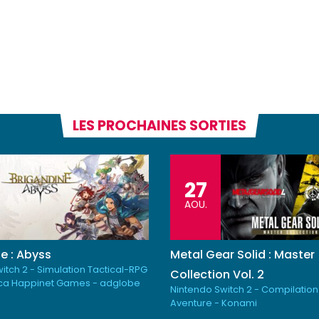
LES PROCHAINES SORTIES
27
AOU.
e : Abyss
Metal Gear Solid : Master
itch 2 - Simulation Tactical-RPG
Collection Vol. 2
ica Happinet Games - adglobe
Nintendo Switch 2 - Compilation
Aventure - Konami