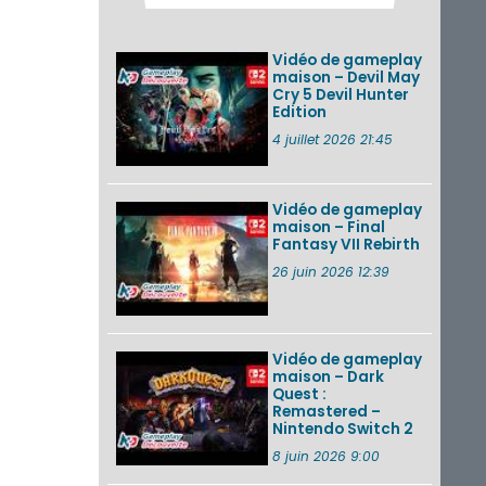
Pokémon GO : les
événements d’août
2026
Vidéo de gameplay
maison – Devil May
Cry 5 Devil Hunter
Edition
Un Fire Emblem :
Fortune’s Weave
4 juillet 2026 21:45
Direct d’environ 20
minutes diffusé le 4
août 2026...
Vidéo de gameplay
maison – Final
Les sorties eShop de
Fantasy VII Rebirth
la semaine 31 de
2026 (Xenoblade
26 juin 2026 12:39
Chronicles 2 –
Nintendo Switch 2
Edit...
Vidéo de gameplay
VOIR PLUS DE NEWS
maison – Dark
Quest :
Remastered –
Nintendo Switch 2
8 juin 2026 9:00