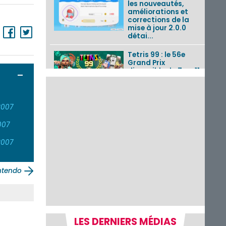
les nouveautés,
améliorations et
corrections de la
mise à jour 2.0.0
détai...
Tetris 99 : le 56e
Grand Prix
disponible du 7 au 11
Ouvrir / Fermer
août 2026 avec un
thème Splatoon
Raiders
2007
Nintendo Music : 10
musiques de Fire
007
Emblem : Fortune’s
Weave et les
2007
morceaux de Mario
Kart...
intendo
Fire Emblem :
Fortune’s Weave : le
récapitulatif
complet du Direct,
des séquences de
game...
LES DERNIERS MÉDIAS