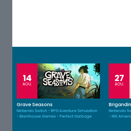
14
27
AOU.
AOU.
Grave Seasons
Brigandin
Nintendo Switch - RPG Aventure Simulation
Nintendo Sw
- Blumhouse Games - Perfect Garbage
- NIS Amer