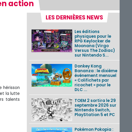
en action
LES DERNIÈRES NEWS
Les éditions
physiques pour le
RPG Keylocker de
Moonana (Virgo
Versus The Zodiac)
sur Nintendo S...
Donkey Kong
Bananza : le dixième
événement mensuel
« Colifichets par
ricochet » pour le
e hérisson
DLC ...
t la lutte
rs talents
TOEM 2 sortira le 29
septembre 2026 sur
Nintendo Switch,
PlayStation 5 et PC
Pokémon Pokopia :