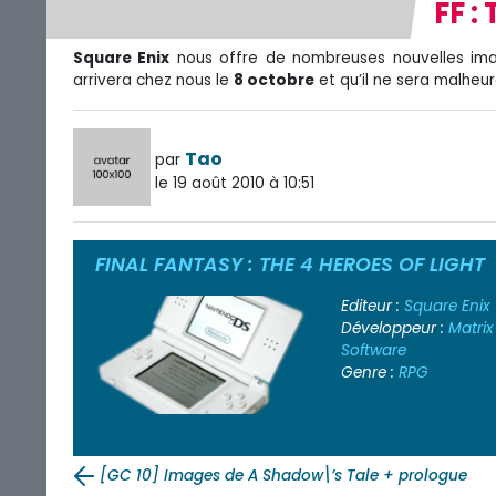
FF :
Square Enix
nous offre de nombreuses nouvelles i
arrivera chez nous le
8 octobre
et qu’il ne sera malheu
Tao
par
le 19 août 2010 à 10:51
FINAL FANTASY : THE 4 HEROES OF LIGHT
Editeur :
Square Enix
Développeur :
Matrix
Software
Genre :
RPG
[GC 10] Images de A Shadow\’s Tale + prologue