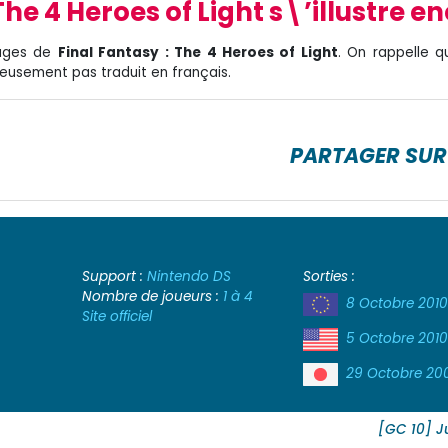
 The 4 Heroes of Light s\’illustre e
mages de
Final Fantasy : The 4 Heroes of Light
. On rappelle qu
reusement pas traduit en français.
PARTAGER SUR
Support :
Nintendo DS
Sorties :
Nombre de joueurs :
1 à 4
8 Octobre 201
Site officiel
5 Octobre 201
29 Octobre 20
[GC 10] J