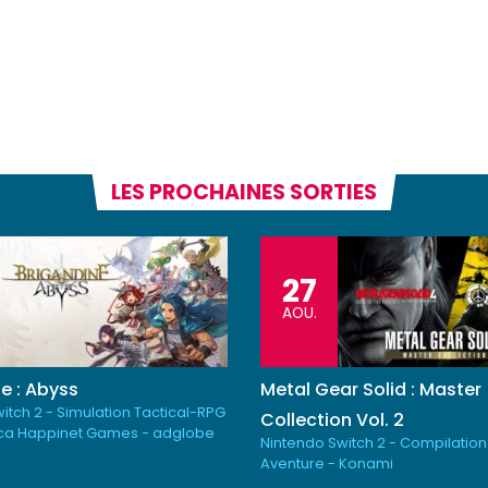
LES PROCHAINES SORTIES
27
AOU.
e : Abyss
Metal Gear Solid : Master
itch 2 - Simulation Tactical-RPG
Collection Vol. 2
ica Happinet Games - adglobe
Nintendo Switch 2 - Compilation
Aventure - Konami