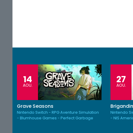
14
27
AOU.
AOU.
Grave Seasons
Brigandin
Nintendo Switch - RPG Aventure Simulation
Nintendo Sw
- Blumhouse Games - Perfect Garbage
- NIS Amer