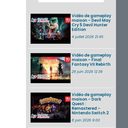
des musiques de
cinq jeux Virtual Boy
et de nouveaux
Vidéo de gameplay
morceaux du mode
maison – Devil May
Balade de ...
Cry 5 Devil Hunter
Edition
Les éditions
physiques de Tomb
4 juillet 2026 21:45
Raider : Definitive
Edition sur Nintendo
Switch 2 en version
amé...
Vidéo de gameplay
maison – Final
Fantasy VII Rebirth
Splatoon 3 : le
festival Summer
26 juin 2026 12:39
Nights de retour du
22 août à 2h au 24
août à 1h59
Vidéo de gameplay
VOIR PLUS DE NEWS
maison – Dark
Quest :
Remastered –
Nintendo Switch 2
8 juin 2026 9:00