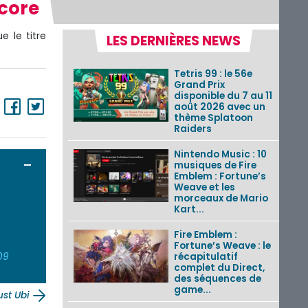
ncore
e le titre
LES DERNIÈRES NEWS
Tetris 99 : le 56e
Grand Prix
disponible du 7 au 11
août 2026 avec un
thème Splatoon
Raiders
Nintendo Music : 10
Ouvrir / Fermer
musiques de Fire
Emblem : Fortune’s
Weave et les
morceaux de Mario
0
Kart...
0
Fire Emblem :
Fortune’s Weave : le
récapitulatif
09
complet du Direct,
des séquences de
game...
ust Ubi