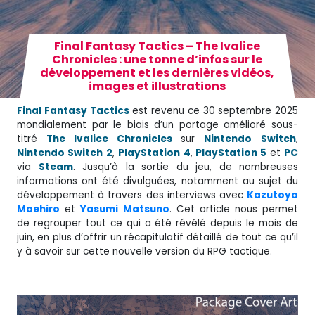
Final Fantasy Tactics – The Ivalice
Chronicles : une tonne d’infos sur le
développement et les dernières vidéos,
images et illustrations
Final Fantasy Tactics
est revenu ce 30 septembre 2025
mondialement par le biais d’un portage amélioré sous-
titré
The Ivalice Chronicles
sur
Nintendo
Switch
,
Nintendo Switch
2
,
PlayStation
4
,
PlayStation 5
et
PC
via
Steam
. Jusqu’à la sortie du jeu, de nombreuses
informations ont été divulguées, notamment au sujet du
développement à travers des interviews avec
Kazutoyo
Maehiro
et
Yasumi
Matsuno
. Cet article nous permet
de regrouper tout ce qui a été révélé depuis le mois de
juin, en plus d’offrir un récapitulatif détaillé de tout ce qu’il
y à savoir sur cette nouvelle version du RPG tactique.