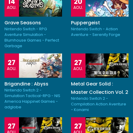
14
20
AOU.
AOU.
Grave Seasons
Puppergeist
Nintendo Switch - RPG
Nintendo Switch - Action
Aventure Simulation -
Aventure - Serenity Forge
Blumhouse Games - Perfect
Garbage
27
27
AOU.
AOU.
Brigandine : Abyss
Metal Gear Solid :
Nintendo Switch 2 -
Master Collection Vol. 2
Simulation Tactical-RPG - NIS
Nintendo Switch 2 -
America Happinet Games -
Compilation Action Aventure
adglobe
- Konami
27
27
AOU.
AOU.