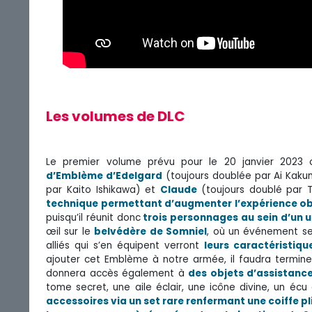
Les volumes de DLC
Le premier volume prévu pour le 20 janvier 202
d’Emblème d’Edelgard
(toujours doublée par Ai Kak
par Kaito Ishikawa) et
Claude
(toujours doublé par T
technique permettant d’augmenter l’expérience ob
puisqu’il réunit donc
trois personnages au sein d’un 
œil sur le
belvédère
de Somniel
, où un événement se
alliés qui s’en équipent verront
leurs caractéristiq
ajouter cet Emblème à notre armée, il faudra termine
donnera accès également à
des objets d’assistance
tome secret, une aile éclair, une icône divine, un éc
accessoires via un set rare renfermant une coiffe pl