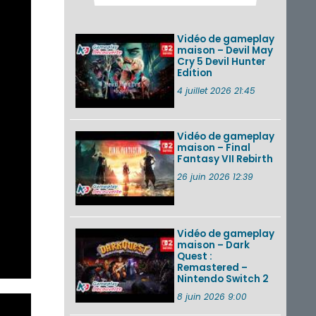
Pokémon GO : les
événements d’août
2026
Vidéo de gameplay
maison – Devil May
Cry 5 Devil Hunter
Edition
Un Fire Emblem :
Fortune’s Weave
4 juillet 2026 21:45
Direct d’environ 20
minutes diffusé le 4
août 2026...
Vidéo de gameplay
maison – Final
Les sorties eShop de
Fantasy VII Rebirth
la semaine 31 de
2026 (Xenoblade
26 juin 2026 12:39
Chronicles 2 –
Nintendo Switch 2
Edit...
Vidéo de gameplay
VOIR PLUS DE NEWS
maison – Dark
Quest :
Remastered –
Nintendo Switch 2
8 juin 2026 9:00