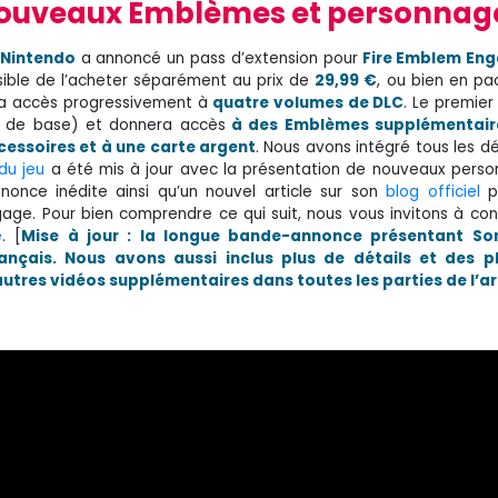
ouveaux Emblèmes et personnag
Nintendo
a annoncé un pass d’extension pour
Fire Emblem En
ible de l’acheter séparément au prix de
29,99 €
, ou bien en pa
ra accès progressivement à
quatre volumes de DLC
. Le premier
 de base) et donnera accès
à des Emblèmes supplémentaire
cessoires et à une carte argent
. Nous avons intégré tous les dé
 du jeu
a été mis à jour avec la présentation de nouveaux pers
once inédite ainsi qu’un nouvel article sur son
blog officiel
p
age. Pour bien comprendre ce qui suit, nous vous invitons à con
e
. [
Mise à jour : la longue bande-annonce présentant So
ançais. Nous avons aussi inclus plus de détails et des 
autres vidéos supplémentaires dans toutes les parties de l’art