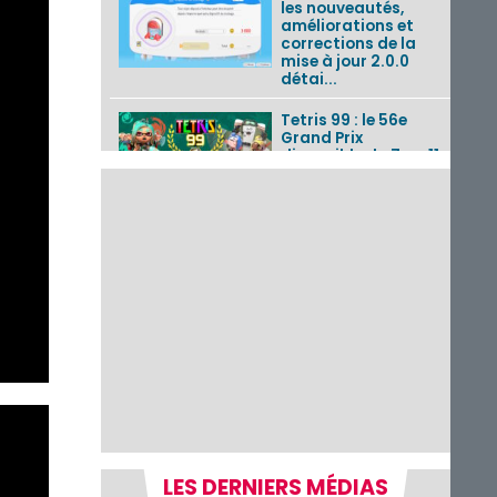
les nouveautés,
améliorations et
corrections de la
mise à jour 2.0.0
détai...
Tetris 99 : le 56e
Grand Prix
disponible du 7 au 11
août 2026 avec un
thème Splatoon
Raiders
Nintendo Music : 10
musiques de Fire
Emblem : Fortune’s
Weave et les
morceaux de Mario
Kart...
Fire Emblem :
Fortune’s Weave : le
récapitulatif
complet du Direct,
des séquences de
game...
LES DERNIERS MÉDIAS