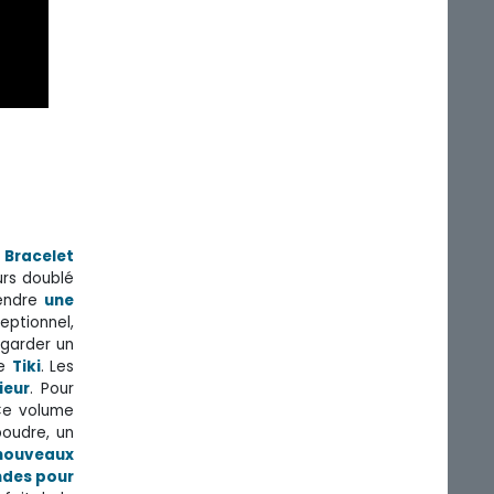
u
Bracelet
urs doublé
endre
une
eptionnel,
 garder un
de
Tiki
. Les
ieur
. Pour
Ce volume
poudre, un
nouveaux
ondes pour