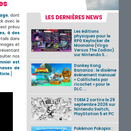
es
gage
, dont
LES DERNIÈRES NEWS
ck avec le
 est prévu
Les éditions
s, à des
physiques pour le
tails dans
RPG Keylocker de
onnages et
Moonana (Virgo
Versus The Zodiac)
résentant
sur Nintendo S...
sulter nos
mniel est
Donkey Kong
phases de
Bananza : le dixième
icle.
]
événement mensuel
« Colifichets par
ricochet » pour le
DLC ...
TOEM 2 sortira le 29
septembre 2026 sur
Nintendo Switch,
PlayStation 5 et PC
Pokémon Pokopia :