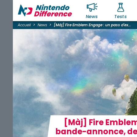
News
Tests
Accueil
News
[Màj] Fire Emblem Engage : un pass d'ex...
[Màj] Fire Emblem
bande-annonce, des 