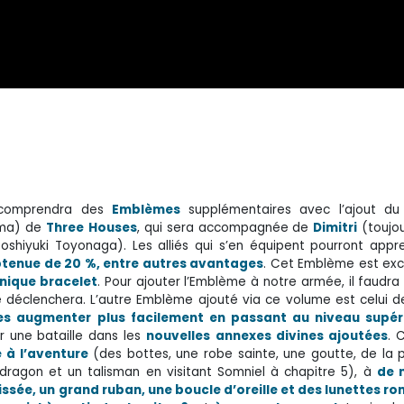
3 comprendra des
Emblèmes
supplémentaires avec l’ajout d
uma) de
Three
Houses
, qui sera accompagnée de
Dimitri
(toujo
oshiyuki Toyonaga). Les alliés qui s’en équipent pourront appr
tenue de 20 %, entre autres avantages
. Cet Emblème est exc
unique bracelet
. Pour ajouter l’Emblème à notre armée, il faudra
 déclenchera. L’autre Emblème ajouté via ce volume est celui 
ues augmenter plus facilement en passant au niveau supér
r une bataille dans les
nouvelles
annexes divines ajoutées
. 
 à l’aventure
(des bottes, une robe sainte, une goutte, de la 
u dragon et un talisman en visitant Somniel à chapitre 5), à
de 
issée, un grand ruban, une boucle d’oreille et des lunettes r