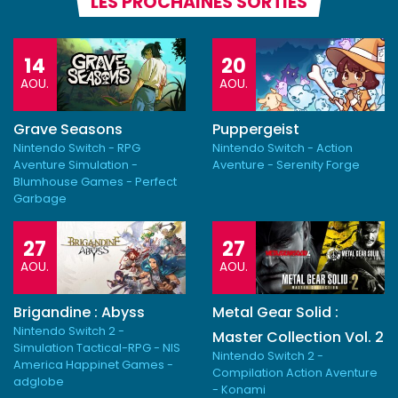
LES PROCHAINES SORTIES
14
20
AOU.
AOU.
Grave Seasons
Puppergeist
Nintendo Switch - RPG
Nintendo Switch - Action
Aventure Simulation -
Aventure - Serenity Forge
Blumhouse Games - Perfect
Garbage
27
27
AOU.
AOU.
Brigandine : Abyss
Metal Gear Solid :
Nintendo Switch 2 -
Master Collection Vol. 2
Simulation Tactical-RPG - NIS
Nintendo Switch 2 -
America Happinet Games -
Compilation Action Aventure
adglobe
- Konami