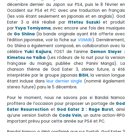
décembre dernier au Japon sur PS4, puis le 8 février en
Occident sur PS4 et PC avec une traduction en français
(les voix étant seulement en japonais et en anglais). God
Eater 3 a été réalisé par
Ittetsu Suzuki
et produit
par
Yuya Tomiyama
, avec encore une fois des musiques
de
Go Shiina
(la bande originale ayant été offerte avec
l’édition japonaise, voir la fiche sur
VGMdb
). Dernièrement,
Go Shiina a également composé, en collaboration avec la
célèbre
Yuki Kajiura
, l’OST de l’anime
Demon Slayer :
Kimetsu no Yaiba
(Les rôdeurs de la nuit pour la version
française du manga, publiée chez Panini Manga). La
chanson thème de God Eater 3,
stereo future
, a été
interprétée par le groupe japonais
BiSH
, la version longue
étant incluse dans
leur dernier single
(nommé également
stereo future) paru le 5 décembre.
Pour le moment, nous ne savons pas si Bandai Namco
profitera de l’occasion pour proposer un portage de
God
Eater Resurrection
et
God Eater 2 : Rage Burst
, ainsi
qu’une version Switch de
Code Vein
, un autre action-RPG
important prévu pour cette année sur PS4 et PC.
Bandai Namco a déjà confirmé que sur Switch, God Eater 3