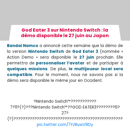
God Eater 3 sur Nintendo Switch : la
démo disponible le 27 juin au Japon
Bandai Namco
a annoncé cette semaine que la démo de
la version
Nintendo Switch
de
God Eater 3
(nommée «
Action Demo » sera disponible le
27 juin
prochain. Elle
permettra de
personnaliser l’avatar
et de participer à
quelques missions
. De plus,
le multijoueur local sera
compatible
. Pour le moment, nous ne savons pas si la
démo sera disponible le même jour en Occident.
?Nintendo Switch™???????????
7?11?(?)???Nintendo Switch™??GOD EATER3????????6?
27?
(?)???????????????????????????????????????????????
pic.twitter.com/7tVBuwV9Dy