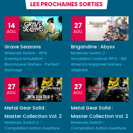
LES PROCHAINES SORTIES
14
27
AOU.
AOU.
Grave Seasons
Brigandine : Abyss
Nintendo Switch - RPG
Nintendo Switch 2 -
Aventure Simulation -
Simulation Tactical-RPG - NIS
Blumhouse Games - Perfect
America Happinet Games -
Garbage
adglobe
27
27
AOU.
AOU.
Metal Gear Solid :
Metal Gear Solid :
Master Collection Vol. 2
Master Collection Vol. 2
Nintendo Switch 2 -
Nintendo Switch -
Compilation Action Aventure
Compilation Action Aventure