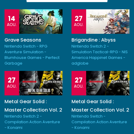
14
27
AOU.
AOU.
Grave Seasons
Brigandine : Abyss
Nintendo Switch - RPG
Nintendo Switch 2 -
Aventure Simulation -
Simulation Tactical-RPG - NIS
Blumhouse Games - Perfect
America Happinet Games -
Garbage
adglobe
27
27
AOU.
AOU.
Metal Gear Solid :
Metal Gear Solid :
Master Collection Vol. 2
Master Collection Vol. 2
Nintendo Switch 2 -
Nintendo Switch -
Compilation Action Aventure
Compilation Action Aventure
- Konami
- Konami