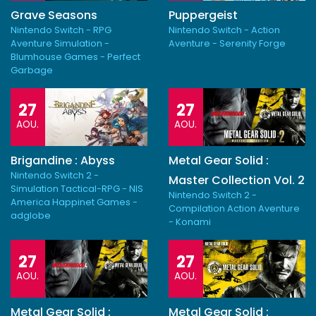
Grave Seasons
Puppergeist
Nintendo Switch - RPG
Nintendo Switch - Action
Aventure Simulation -
Aventure - Serenity Forge
Blumhouse Games - Perfect
Garbage
27
27
AOU.
AOU.
Brigandine : Abyss
Metal Gear Solid :
Nintendo Switch 2 -
Master Collection Vol. 2
Simulation Tactical-RPG - NIS
Nintendo Switch 2 -
America Happinet Games -
Compilation Action Aventure
adglobe
- Konami
27
27
AOU.
AOU.
Metal Gear Solid :
Metal Gear Solid :