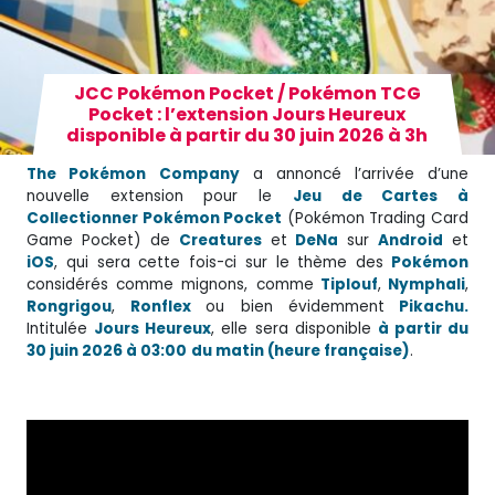
JCC Pokémon Pocket / Pokémon TCG
Pocket : l’extension Jours Heureux
disponible à partir du 30 juin 2026 à 3h
The Pokémon
Company
a annoncé l’arrivée d’une
nouvelle extension pour le
Jeu de Cartes à
Collectionner Pokémon Pocket
(Pokémon Trading Card
Game Pocket) de
Creatures
et
DeNa
sur
Android
et
iOS
, qui sera cette fois-ci sur le thème des
Pokémon
considérés comme mignons, comme
Tiplouf
,
Nymphali
,
Rongrigou
,
Ronflex
ou bien évidemment
Pikachu.
Intitulée
Jours Heureux
, elle sera disponible
à partir du
30 juin 2026 à 03:00
du matin (heure française)
.