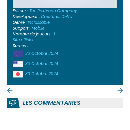
Editeur :
The Pokémon Company
Développeur :
Creatures
DeNa
Genre :
Inclassable
Support :
Mobile
Nombre de joueurs :
1
Site officiel
Sorties :
30 Octobre 2024
30 Octobre 2024
30 Octobre 2024
LES COMMENTAIRES